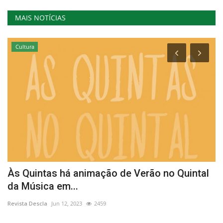
MAIS NOTÍCIAS
Cultura
m
Às Quintas há animação de Verão no Quintal
A
da Música em...
o
Revista Descla
Jun 12, 2023
2459
Re