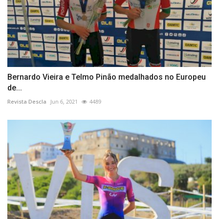
Bernardo Vieira e Telmo Pinão medalhados no Europeu
de...
Revista Descla
Jun 6, 2021
4489