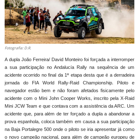
Estatuto Editorial
Saúde
Ficha técnica
Fotografia: D.R.
Cultura
A dupla João Ferreira/ David Monteiro foi forçada a interromper
a sua participação no Andalucía Rally na sequência de um
Lazer
acidente ocorrido no final da 1ª etapa desta que é a derradeira
jornada do FIA World Rally-Raid Championship. Piloto e
Ambiente
navegador estão bem e não foram afetados fisicamente pelo
acidente com o Mini John Cooper Works, inscrito pela X-Raid
Mini JCW Team e que contava com a assistência da ARC. Um
acidente que, para além de ter forçado a dupla a abandonar a
prova espanhola, coloca também em causa a sua participação
na Baja Portalegre 500 onde o piloto se iria apresentar já como
o novo campeão nacional, para além de campeão europeu de