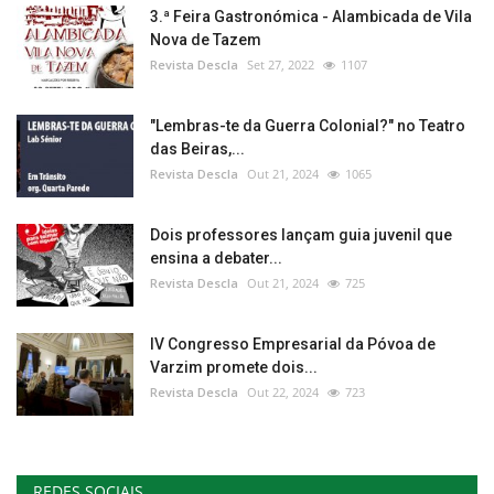
3.ª Feira Gastronómica - Alambicada de Vila
Nova de Tazem
Revista Descla
Set 27, 2022
1107
"Lembras-te da Guerra Colonial?" no Teatro
das Beiras,...
Revista Descla
Out 21, 2024
1065
Dois professores lançam guia juvenil que
ensina a debater...
Revista Descla
Out 21, 2024
725
IV Congresso Empresarial da Póvoa de
Varzim promete dois...
Revista Descla
Out 22, 2024
723
REDES SOCIAIS