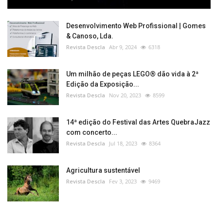
Desenvolvimento Web Profissional | Gomes
& Canoso, Lda.
Revista Descla
Abr 9, 2024
6318
Um milhão de peças LEGO® dão vida à 2ª
Edição da Exposição...
Revista Descla
Nov 20, 2023
8599
14ª edição do Festival das Artes QuebraJazz
com concerto...
Revista Descla
Jul 18, 2023
8364
Agricultura sustentável
Revista Descla
Fev 3, 2023
9469