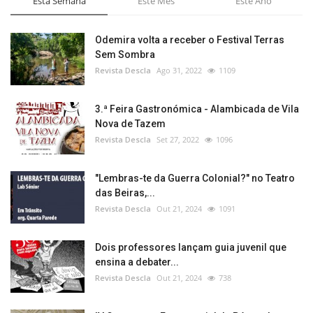
Esta Semana
Este Mês
Este Ano
Odemira volta a receber o Festival Terras
Sem Sombra
Revista Descla
Ago 31, 2022
1109
3.ª Feira Gastronómica - Alambicada de Vila
Nova de Tazem
Revista Descla
Set 27, 2022
1096
"Lembras-te da Guerra Colonial?" no Teatro
das Beiras,...
Revista Descla
Out 21, 2024
1091
Dois professores lançam guia juvenil que
ensina a debater...
Revista Descla
Out 21, 2024
738