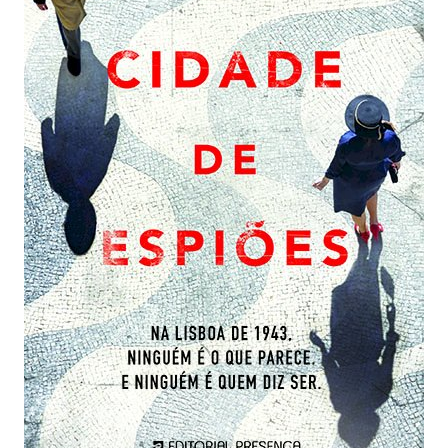
Estatuto Editorial
Saúde
Ficha técnica
Cultura
Lazer
Ambiente