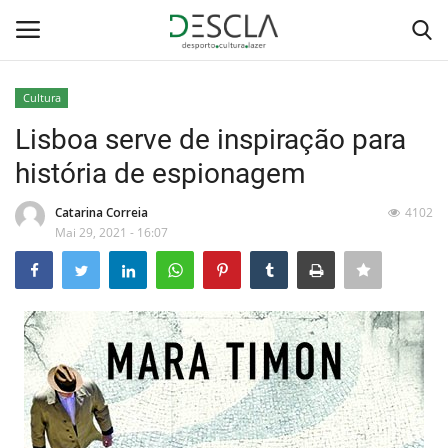
Cultura
Login
Registar
Lisboa serve de inspiração para
história de espionagem
Home
Catarina Correia
4102
...by Descla
Mai 29, 2021 - 16:07
Desporto
Contactos
Sobre Nós
Educação