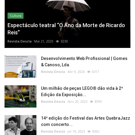
Cultura
Espectáculo teatral “O Ano da Morte de Ricardo
Reis”
Revista Descla
Mai 21, 2025
3230
Desenvolvimento Web Profissional | Gomes
& Canoso, Lda.
Revista Descla
Abr 9, 2024
6317
Um milhão de peças LEGO® dão vida à 2ª
Edição da Exposição...
Revista Descla
Nov 20, 2023
8595
14ª edição do Festival das Artes QuebraJazz
com concerto...
Revista Descla
Jul 18, 2023
8362