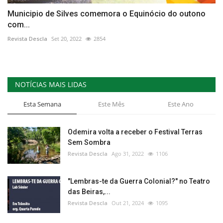
Municipio de Silves comemora o Equinócio do outono
com...
Revista Descla
Set 20, 2022
2854
NOTÍCIAS MAIS LIDAS
Esta Semana
Este Mês
Este Ano
Odemira volta a receber o Festival Terras
Sem Sombra
Revista Descla
Ago 31, 2022
1106
"Lembras-te da Guerra Colonial?" no Teatro
das Beiras,...
Revista Descla
Out 21, 2024
1095