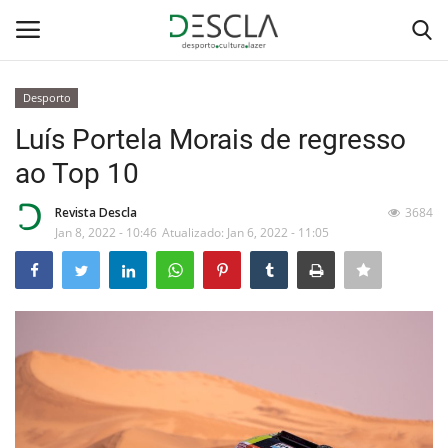
Desporto
Login
Registar
Luís Portela Morais de regresso
ao Top 10
Home
Revista Descla
3684
...by Descla
Jan 8, 2022 - 10:46
Atualizado: Jan 6, 2022 - 11:05
Desporto
Contactos
Sobre Nós
Educação