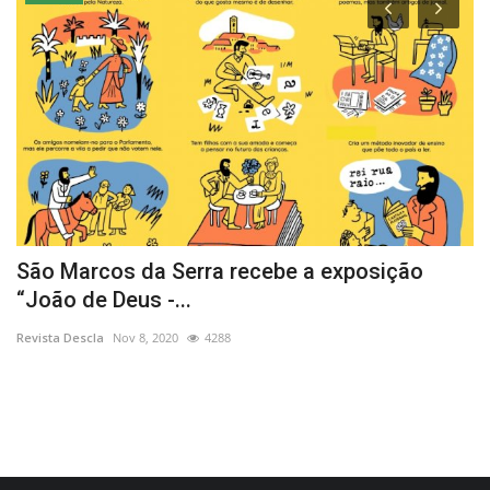
z-
São Marcos da Serra recebe a exposição
B
“João de Deus -...
p
Revista Descla
Nov 8, 2020
4288
Re