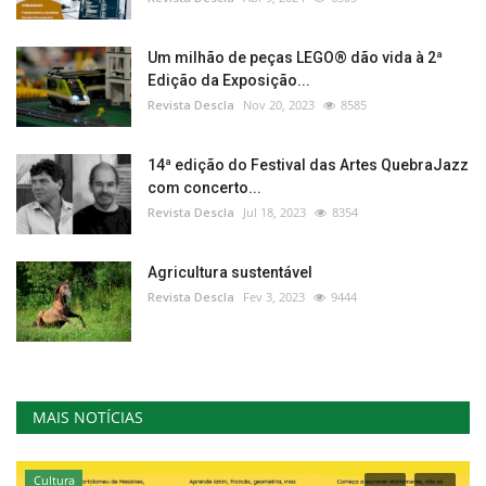
Um milhão de peças LEGO® dão vida à 2ª
Edição da Exposição...
Revista Descla
Nov 20, 2023
8585
14ª edição do Festival das Artes QuebraJazz
com concerto...
Revista Descla
Jul 18, 2023
8354
Agricultura sustentável
Revista Descla
Fev 3, 2023
9444
MAIS NOTÍCIAS
Cultura