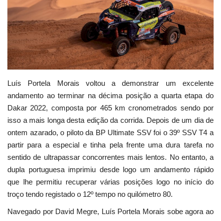
Estatuto Editorial
Saúde
Ficha técnica
Luís Portela Morais voltou a demonstrar um excelente
Cultura
andamento ao terminar na décima posição a quarta etapa do
Dakar 2022, composta por 465 km cronometrados sendo por
Lazer
isso a mais longa desta edição da corrida. Depois de um dia de
ontem azarado, o piloto da BP Ultimate SSV foi o 39º SSV T4 a
Ambiente
partir para a especial e tinha pela frente uma dura tarefa no
sentido de ultrapassar concorrentes mais lentos. No entanto, a
dupla portuguesa imprimiu desde logo um andamento rápido
que lhe permitiu recuperar várias posições logo no início do
troço tendo registado o 12º tempo no quilómetro 80.
Navegado por David Megre, Luís Portela Morais sobe agora ao