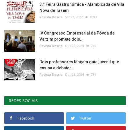
3.ª Feira Gastronómica - Alambicada de Vila
Nova de Tazem
Revista Descla
Set 27, 2022
1093
IV Congresso Empresarial da Póvoa de
Varzim promete dois...
Revista Descla
Out 22, 2024
745
Dois professores lançam guia juvenil que
ensina a debater...
Revista Descla
Out 21, 2024
731
REDES SOCIAIS
Facebook
Twitter