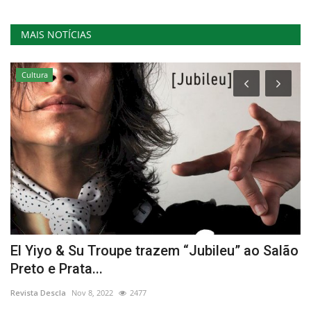
MAIS NOTÍCIAS
Cultura
El Yiyo & Su Troupe trazem “Jubileu” ao Salão
E
Preto e Prata...
d
Revista Descla
Nov 8, 2022
2477
Re