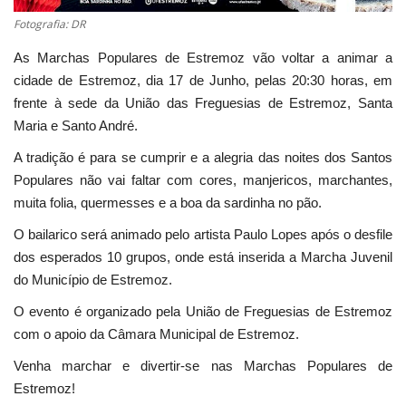
Fotografia: DR
Estatuto Editorial
As Marchas Populares de Estremoz vão voltar a animar a
Saúde
cidade de Estremoz, dia 17 de Junho, pelas 20:30 horas, em
frente à sede da União das Freguesias de Estremoz, Santa
Ficha técnica
Maria e Santo André.
A tradição é para se cumprir e a alegria das noites dos Santos
Cultura
Populares não vai faltar com cores, manjericos, marchantes,
muita folia, quermesses e a boa da sardinha no pão.
Lazer
O bailarico será animado pelo artista Paulo Lopes após o desfile
dos esperados 10 grupos, onde está inserida a Marcha Juvenil
Ambiente
do Município de Estremoz.
O evento é organizado pela União de Freguesias de Estremoz
com o apoio da Câmara Municipal de Estremoz.
Venha marchar e divertir-se nas Marchas Populares de
Estremoz!