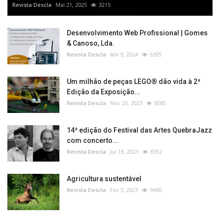
Revista Descla
Mai 21, 2025
3215
Desenvolvimento Web Profissional | Gomes
& Canoso, Lda.
Revista Descla
Abr 9, 2024
6305
Um milhão de peças LEGO® dão vida à 2ª
Edição da Exposição...
Revista Descla
Nov 20, 2023
8585
14ª edição do Festival das Artes QuebraJazz
com concerto...
Revista Descla
Jul 18, 2023
8352
Agricultura sustentável
Revista Descla
Fev 3, 2023
9440