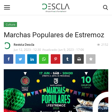
Cultura
Login
Registar
Marchas Populares de Estremoz
Home
Revista Descla
2152
Jun 12, 2023 - 12:30
Atualizado: Jun 9, 2023 - 17:06
...by Descla
Desporto
Contactos
Sobre Nós
Educação