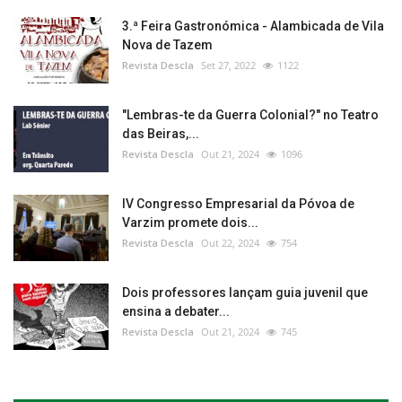
3.ª Feira Gastronómica - Alambicada de Vila
Nova de Tazem
Revista Descla
Set 27, 2022
1122
"Lembras-te da Guerra Colonial?" no Teatro
das Beiras,...
Revista Descla
Out 21, 2024
1096
IV Congresso Empresarial da Póvoa de
Varzim promete dois...
Revista Descla
Out 22, 2024
754
Dois professores lançam guia juvenil que
ensina a debater...
Revista Descla
Out 21, 2024
745