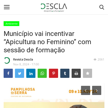
Ambiente
Login
Registar
Município vai incentivar
“Apicultura no Feminino” com
Home
sessão de formação
...by Descla
Revista Descla
2061
Nov 8, 2024 - 17:00
Desporto
Contactos
Sobre Nós
Educação