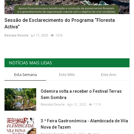
Sessão de Esclarecimento do Programa “Floresta
Activa”
Revista Descla
Jul 17, 2025
1316
NOTÍCIAS MAIS LIDAS
Esta Semana
Este Mês
Este Ano
Odemira volta a receber o Festival Terras
Sem Sombra
Revista Descla
Ago 31, 2022
1119
3.ª Feira Gastronómica - Alambicada de Vila
Nova de Tazem
Revista Descla
Set 27, 2022
1111