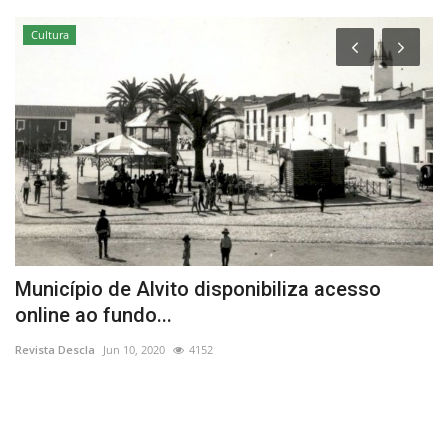
Cultura
Município de Alvito disponibiliza acesso
G
online ao fundo...
L
Revista Descla
Jun 10, 2020
4152
Re