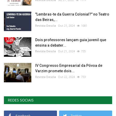
"Lembras-te da Guerra Colonial?" no Teatro
das Beiras,...
Revista Descla
Out 21, 2024
1081
Dois professores lançam guia juvenil que
ensina a debater...
Revista Descla
Out 21, 2024
735
IV Congresso Empresarial da Póvoa de
Varzim promete dois...
Revista Descla
Out 22, 2024
733
REDES SOCIAIS
Facebook
Twitter