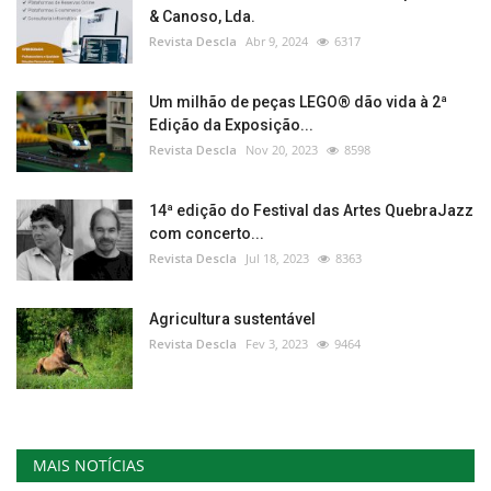
& Canoso, Lda.
Revista Descla
Abr 9, 2024
6317
Um milhão de peças LEGO® dão vida à 2ª
Edição da Exposição...
Revista Descla
Nov 20, 2023
8598
14ª edição do Festival das Artes QuebraJazz
com concerto...
Revista Descla
Jul 18, 2023
8363
Agricultura sustentável
Revista Descla
Fev 3, 2023
9464
MAIS NOTÍCIAS