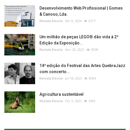
Desenvolvimento Web Profissional | Gomes
& Canoso, Lda.
Revista Descla
Abr 9, 2024
6317
Um milhão de peças LEGO® dão vida à 2ª
Edição da Exposição...
Revista Descla
Nov 20, 2023
8598
14ª edição do Festival das Artes QuebraJazz
com concerto...
Revista Descla
Jul 18, 2023
8364
Agricultura sustentável
Revista Descla
Fev 3, 2023
9465