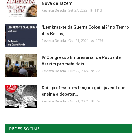
Nova de Tazem
Revista Descla
Set 27, 2022
1113
"Lembras-te da Guerra Colonial?" no Teatro
das Beiras,...
Revista Descla
Out 21, 2024
1076
IV Congresso Empresarial da Póvoa de
Varzim promete dois...
Revista Descla
Out 22, 2024
729
Dois professores lançam guia juvenil que
ensina a debater...
Revista Descla
Out 21, 2024
726
REDES SOCIAIS