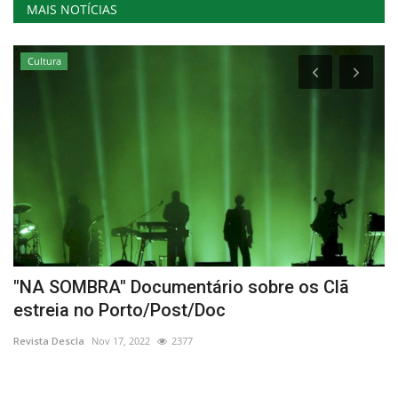
MAIS NOTÍCIAS
Cultura
"NA SOMBRA" Documentário sobre os Clã
S
estreia no Porto/Post/Doc
a
Revista Descla
Nov 17, 2022
2377
Re