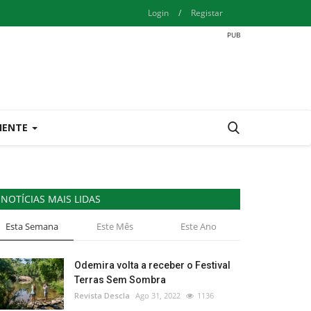
Login
/
Registar
IENTE
NOTÍCIAS MAIS LIDAS
Esta Semana
Este Mês
Este Ano
Odemira volta a receber o Festival
Terras Sem Sombra
Revista Descla
Ago 31, 2022
1136