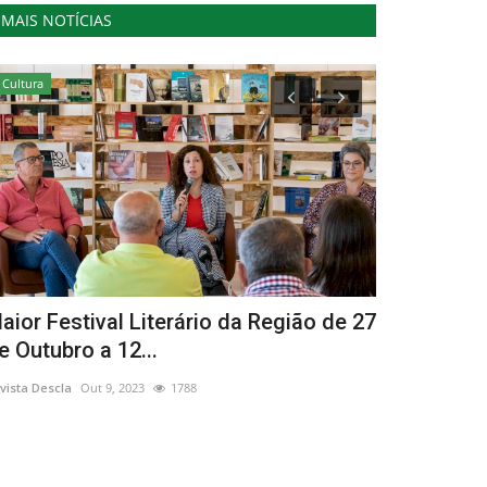
MAIS NOTÍCIAS
Cultura
Cultura
aior Festival Literário da Região de 27
Teatro do 
e Outubro a 12...
Festival PA
vista Descla
Out 9, 2023
1788
Revista Descla
Ma