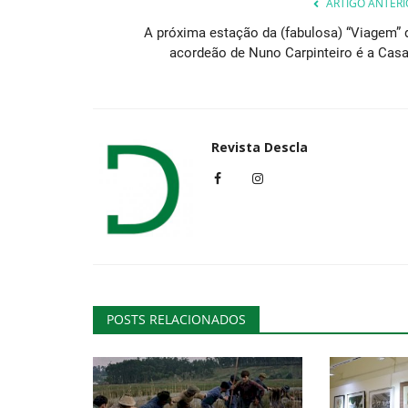
ARTIGO ANTERI
A próxima estação da (fabulosa) “Viagem” 
acordeão de Nuno Carpinteiro é a Casa.
Desporto
Revista Descla
Clube Escape Livre com um 20
alta!
POSTS RELACIONADOS
Revista Descla
Jan 29, 2023
2612