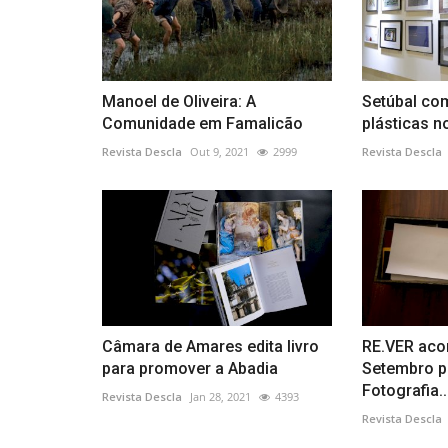
Manoel de Oliveira: A
Setúbal co
Comunidade em Famalicão
plásticas n
Revista Descla
Out 9, 2021
2999
Revista Descla
Câmara de Amares edita livro
RE.VER acon
para promover a Abadia
Setembro p
Fotografia..
Revista Descla
Jan 28, 2021
4393
Revista Descla