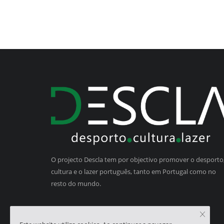
O projecto Descla tem por objectivo promover o desporto,
cultura e o lazer português, tanto em Portugal como no
resto do mundo.