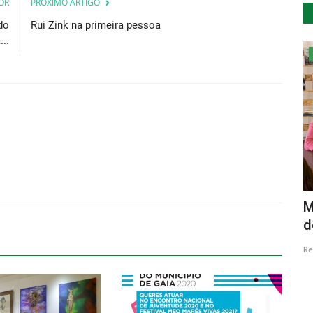
OR
PRÓXIMO ARTIGO
do
Rui Zink na primeira pessoa
..
Lazer
23 em
mutu anunciam tour pelo país e lançam
M
novo singles “A CORDA”...
d
Revista Descla
Ago 9, 2023
1871
Re