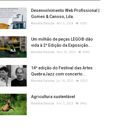
Desenvolvimento Web Profissional |
Gomes & Canoso, Lda.
Revista Descla
Abr 9, 2024
6305
Um milhão de peças LEGO® dão
vida à 2ª Edição da Exposição...
Revista Descla
Nov 20, 2023
8585
14ª edição do Festival das Artes
QuebraJazz com concerto...
Revista Descla
Jul 18, 2023
8353
Agricultura sustentável
Revista Descla
Fev 3, 2023
9442