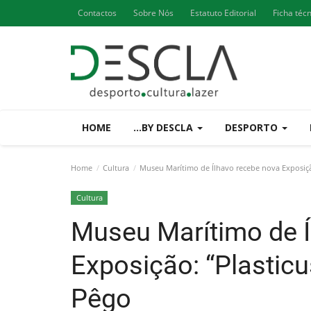
Contactos
Sobre Nós
Estatuto Editorial
Ficha téc
HOME
...BY DESCLA
DESPORTO
Home
Cultura
Museu Marítimo de Ílhavo recebe nova Exposiçã
Cultura
Museu Marítimo de Í
Exposição: “Plastic
Pêgo