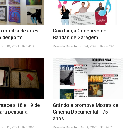
m mostra de artes
Gaia lança Concurso de
o desporto
Bandas de Garagem
Set 10, 2021
3418
Revista Descla
Jul 24, 2020
66737
tece a 18 e 19 de
Grândola promove Mostra de
ara pensar a
Cinema Documental - 75
.
anos...
Set 11, 2021
3307
Revista Descla
Out 4, 2020
3702