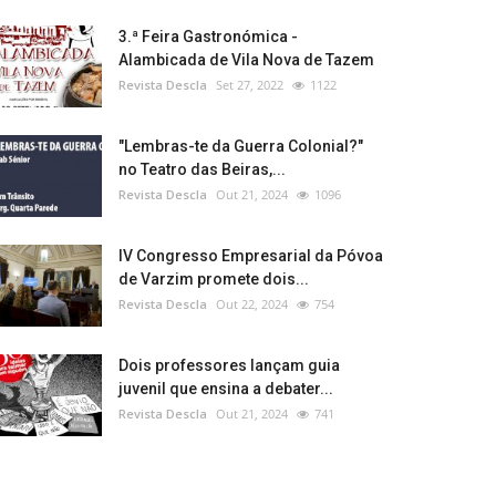
3.ª Feira Gastronómica -
Alambicada de Vila Nova de Tazem
Revista Descla
Set 27, 2022
1122
"Lembras-te da Guerra Colonial?"
no Teatro das Beiras,...
Revista Descla
Out 21, 2024
1096
IV Congresso Empresarial da Póvoa
de Varzim promete dois...
Revista Descla
Out 22, 2024
754
Dois professores lançam guia
juvenil que ensina a debater...
Revista Descla
Out 21, 2024
741