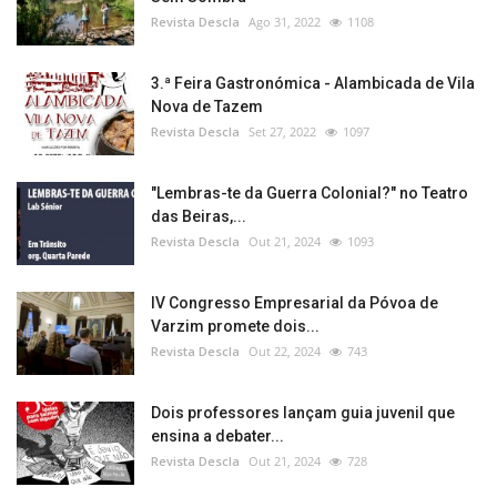
Revista Descla
Ago 31, 2022
1108
3.ª Feira Gastronómica - Alambicada de Vila
Nova de Tazem
Revista Descla
Set 27, 2022
1097
"Lembras-te da Guerra Colonial?" no Teatro
das Beiras,...
Revista Descla
Out 21, 2024
1093
IV Congresso Empresarial da Póvoa de
Varzim promete dois...
Revista Descla
Out 22, 2024
743
Dois professores lançam guia juvenil que
ensina a debater...
Revista Descla
Out 21, 2024
728