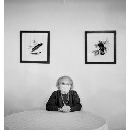
Estatuto Editorial
Saúde
Ficha técnica
Cultura
Lazer
Ambiente