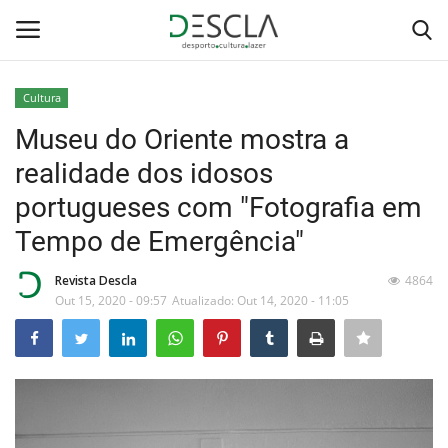
Cultura
Login
Registar
Museu do Oriente mostra a
realidade dos idosos
Home
portugueses com "Fotografia em
...by Descla
Tempo de Emergência"
Desporto
Revista Descla
4864
Out 15, 2020 - 09:57
Atualizado: Out 14, 2020 - 11:05
Contactos
Sobre Nós
Educação