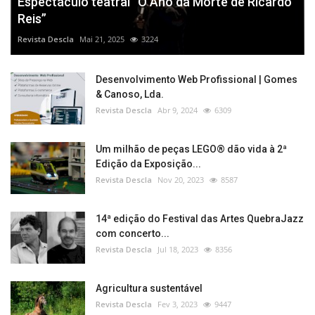
Espectáculo teatral “O Ano da Morte de Ricardo
Reis”
Revista Descla
Mai 21, 2025
3224
Desenvolvimento Web Profissional | Gomes
& Canoso, Lda.
Revista Descla
Abr 9, 2024
6309
Um milhão de peças LEGO® dão vida à 2ª
Edição da Exposição...
Revista Descla
Nov 20, 2023
8587
14ª edição do Festival das Artes QuebraJazz
com concerto...
Revista Descla
Jul 18, 2023
8356
Agricultura sustentável
Revista Descla
Fev 3, 2023
9447