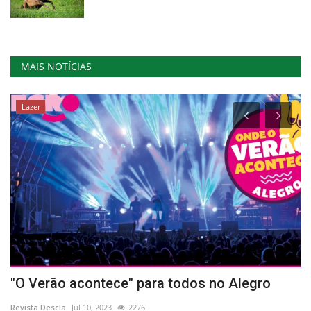
MAIS NOTÍCIAS
Lazer
1
"O Verão acontece" para todos no Alegro
F
d
Revista Descla
Jul 10, 2023
2276