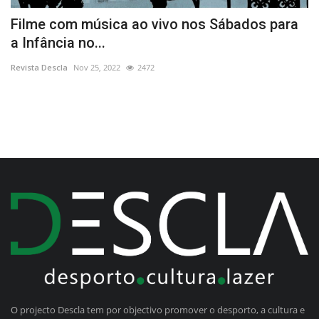
a
Filme com música ao vivo nos Sábados para
U
a Infância no...
Li
Revista Descla
Nov 25, 2022
2472
O projecto Descla tem por objectivo promover o desporto, a cultura e