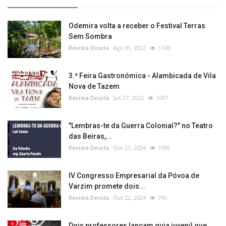
Odemira volta a receber o Festival Terras
Sem Sombra
Revista Descla
Ago 31, 2022
1108
3.ª Feira Gastronómica - Alambicada de Vila
Nova de Tazem
Revista Descla
Set 27, 2022
1097
"Lembras-te da Guerra Colonial?" no Teatro
das Beiras,...
Revista Descla
Out 21, 2024
1095
IV Congresso Empresarial da Póvoa de
Varzim promete dois...
Revista Descla
Out 22, 2024
745
Dois professores lançam guia juvenil que