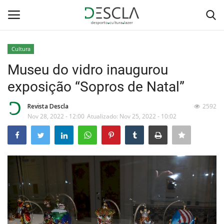
Cultura
Login
Registar
Museu do vidro inaugurou
exposição “Sopros de Natal”
Home
Revista Descla
2592
...by Descla
Nov 28, 2022 - 12:00
Atualizado: Nov 25, 2022 - 10:02
Desporto
Contactos
Sobre Nós
Educação