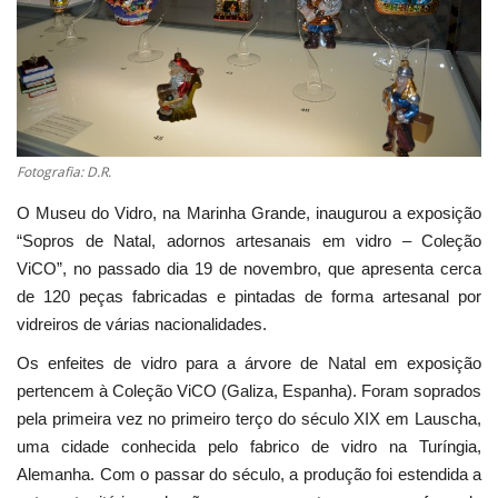
Estatuto Editorial
Saúde
Ficha técnica
Fotografia: D.R.
Cultura
O Museu do Vidro, na Marinha Grande, inaugurou a exposição
“Sopros de Natal, adornos artesanais em vidro – Coleção
Lazer
ViCO”, no passado dia 19 de novembro, que apresenta cerca
de 120 peças fabricadas e pintadas de forma artesanal por
Ambiente
vidreiros de várias nacionalidades.
Os enfeites de vidro para a árvore de Natal em exposição
pertencem à Coleção ViCO (Galiza, Espanha). Foram soprados
pela primeira vez no primeiro terço do século XIX em Lauscha,
uma cidade conhecida pelo fabrico de vidro na Turíngia,
Alemanha. Com o passar do século, a produção foi estendida a