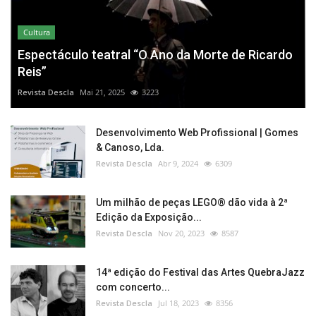
Cultura
Espectáculo teatral “O Ano da Morte de Ricardo
Reis”
Revista Descla
Mai 21, 2025
3223
Desenvolvimento Web Profissional | Gomes
& Canoso, Lda.
Revista Descla
Abr 9, 2024
6309
Um milhão de peças LEGO® dão vida à 2ª
Edição da Exposição...
Revista Descla
Nov 20, 2023
8587
14ª edição do Festival das Artes QuebraJazz
com concerto...
Revista Descla
Jul 18, 2023
8356