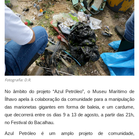
Estatuto Editorial
Saúde
Ficha técnica
Cultura
Lazer
Fotografia: D.R.
Ambiente
No âmbito do projeto “Azul Petróleo”, o Museu Marítimo de
Ílhavo apela à colaboração da comunidade para a manipulação
das marionetas gigantes em forma de baleia, e um cardume,
que decorrerá entre os dias 9 a 13 de agosto, a partir das 21h,
no Festival do Bacalhau.
Azul Petróleo é um amplo projeto de comunidade,