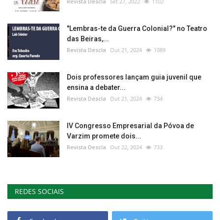
Revista Descla
Set 27, 2022
1102
"Lembras-te da Guerra Colonial?" no Teatro
das Beiras,...
Revista Descla
Out 21, 2024
1089
Dois professores lançam guia juvenil que
ensina a debater...
Revista Descla
Out 21, 2024
734
IV Congresso Empresarial da Póvoa de
Varzim promete dois...
Revista Descla
Out 22, 2024
733
REDES SOCIAIS