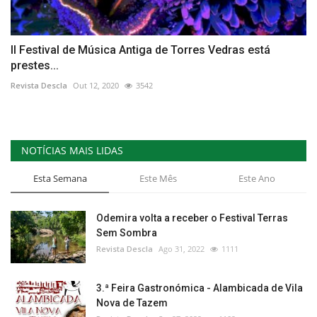
II Festival de Música Antiga de Torres Vedras está
prestes...
Revista Descla
Out 12, 2020
3542
NOTÍCIAS MAIS LIDAS
Esta Semana
Este Mês
Este Ano
Odemira volta a receber o Festival Terras
Sem Sombra
Revista Descla
Ago 31, 2022
1111
3.ª Feira Gastronómica - Alambicada de Vila
Nova de Tazem