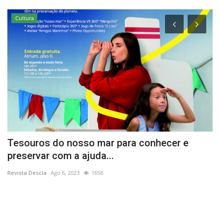
Cultura
em
Tesouros do nosso mar para conhecer e
1
preservar com a ajuda...
r
Revista Descla
Ago 6, 2023
1658
Re