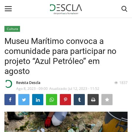
Cultura
Login
Registar
Museu Marítimo convoca a
comunidade para participar no
Home
projeto “Azul Petróleo” em
...by Descla
agosto
Desporto
Revista Descla
1837
Ago 8, 2023 - 09:00
Atualizado: Jul 12, 2023 - 11:52
Contactos
Sobre Nós
Educação