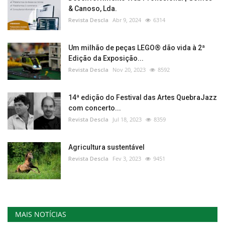
& Canoso, Lda.
Revista Descla
Abr 9, 2024
6314
Um milhão de peças LEGO® dão vida à 2ª
Edição da Exposição...
Revista Descla
Nov 20, 2023
8592
14ª edição do Festival das Artes QuebraJazz
com concerto...
Revista Descla
Jul 18, 2023
8359
Agricultura sustentável
Revista Descla
Fev 3, 2023
9451
MAIS NOTÍCIAS