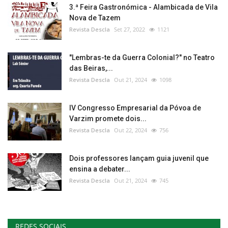
3.ª Feira Gastronómica - Alambicada de Vila
Nova de Tazem
Revista Descla
Set 27, 2022
1121
"Lembras-te da Guerra Colonial?" no Teatro
das Beiras,...
Revista Descla
Out 21, 2024
1098
IV Congresso Empresarial da Póvoa de
Varzim promete dois...
Revista Descla
Out 22, 2024
756
Dois professores lançam guia juvenil que
ensina a debater...
Revista Descla
Out 21, 2024
745
REDES SOCIAIS