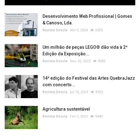
Desenvolvimento Web Profissional | Gomes
& Canoso, Lda.
Revista Descla
Abr 9, 2024
6305
Um milhão de peças LEGO® dão vida à 2ª
Edição da Exposição...
Revista Descla
Nov 20, 2023
8585
14ª edição do Festival das Artes QuebraJazz
com concerto...
Revista Descla
Jul 18, 2023
8352
Agricultura sustentável
Revista Descla
Fev 3, 2023
9440