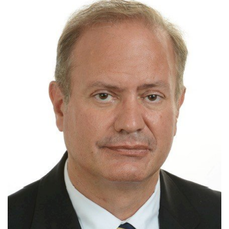
Estatuto Editorial
Saúde
Ficha técnica
Cultura
Lazer
Ambiente