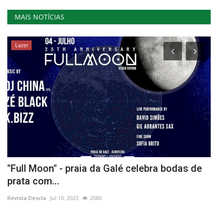
MAIS NOTÍCIAS
Lazer
"Full Moon" - praia da Galé celebra bodas de
C
prata com...
a
Revista Descla
Jul 10, 2023
2080
Re