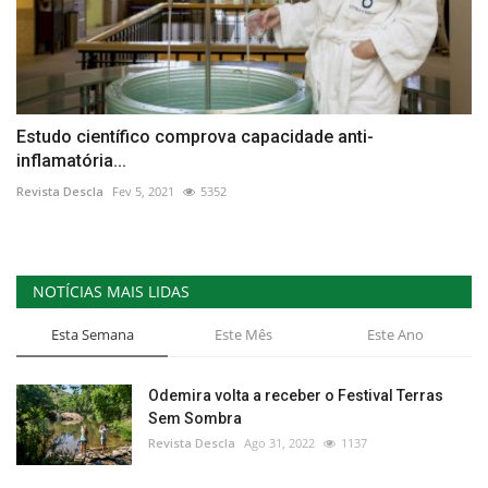
Estudo científico comprova capacidade anti-
inflamatória...
Revista Descla
Fev 5, 2021
5352
NOTÍCIAS MAIS LIDAS
Esta Semana
Este Mês
Este Ano
Odemira volta a receber o Festival Terras
Sem Sombra
Revista Descla
Ago 31, 2022
1137