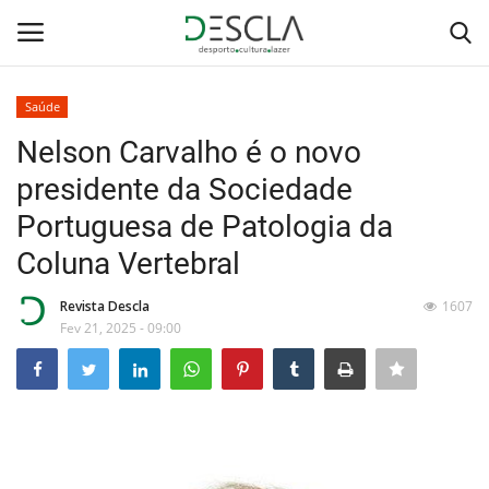
Saúde
Login
Registar
Nelson Carvalho é o novo
presidente da Sociedade
Home
Portuguesa de Patologia da
...by Descla
Coluna Vertebral
Desporto
Revista Descla
1607
Fev 21, 2025 - 09:00
Contactos
Sobre Nós
Educação