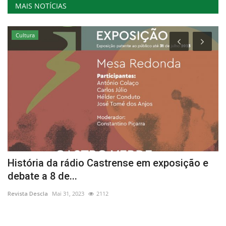
MAIS NOTÍCIAS
Cultura
História da rádio Castrense em exposição e
“
debate a 8 de...
Re
Revista Descla
Mai 31, 2023
2112