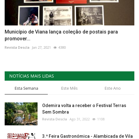
Município de Viana lança coleção de postais para
promover...
Revista Descla
Jan 27, 2021
4380
NOTÍCIAS MAIS LIDAS
Esta Semana
Este Mês
Este Ano
Odemira volta a receber o Festival Terras
Sem Sombra
Revista Descla
Ago 31, 2022
1108
3.ª Feira Gastronómica - Alambicada de Vila