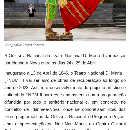
Estatuto Editorial
Saúde
Ficha técnica
Fotografia: Tiago Frazão
Cultura
A Odisseia Nacional do Teatro Nacional D. Maria II vai passar
por Idanha-a-Nova entre os dias 24 e 29 de Abril.
Lazer
Inaugurado a 13 de Abril de 1846, o Teatro Nacional D. Maria II
(TNDM II) vai ser alvo de obras de recuperação ao longo do
Ambiente
ano de 2023. Assim, o desenvolvimento do projecto artístico e
cultural do TNDM II para este ano assenta numa programação
difundida por todo o território nacional e, em concreto, no
concelho de Idanha-a-Nova, onde se concretizam dois dos
eixos programáticos da Odisseia Nacional: o Programa Peças,
com a apresentação de Nau Nau Maria, no Centro Cultural