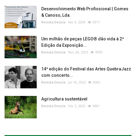
Desenvolvimento Web Profissional | Gomes
& Canoso, Lda.
Revista Descla
Abr 9, 2024
6317
Um milhão de peças LEGO® dão vida à 2ª
Edição da Exposição...
Revista Descla
Nov 20, 2023
8595
14ª edição do Festival das Artes QuebraJazz
com concerto...
Revista Descla
Jul 18, 2023
8362
Agricultura sustentável
Revista Descla
Fev 3, 2023
9461