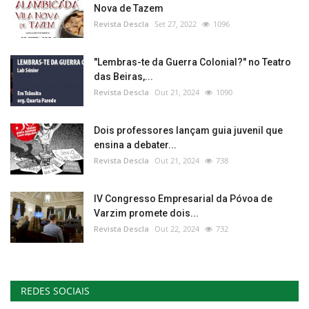
Nova de Tazem
Revista Descla
Set 27, 2022
1096
"Lembras-te da Guerra Colonial?" no Teatro
das Beiras,...
Revista Descla
Out 21, 2024
1090
Dois professores lançam guia juvenil que
ensina a debater...
Revista Descla
Out 21, 2024
738
IV Congresso Empresarial da Póvoa de
Varzim promete dois...
Revista Descla
Out 22, 2024
732
REDES SOCIAIS