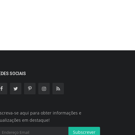
EDES SOCIAIS
screva-se aqui para obter informações e
tualizações em destaque!
Subscrever