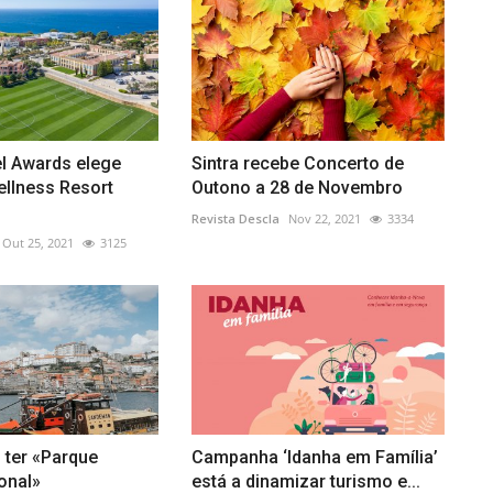
el Awards elege
Sintra recebe Concerto de
llness Resort
Outono a 28 de Novembro
Revista Descla
Nov 22, 2021
3334
Out 25, 2021
3125
 ter «Parque
Campanha ‘Idanha em Família’
onal»
está a dinamizar turismo e...