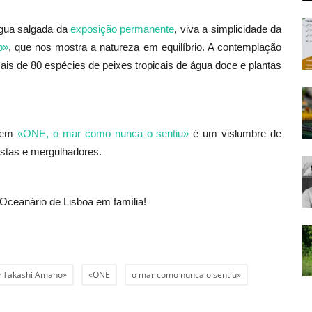
água salgada da
exposição permanente
, viva a simplicidade da
o»
, que nos mostra a natureza em equilíbrio. A contemplação
s de 80 espécies de peixes tropicais de água doce e plantas
o em
«ONE, o mar como nunca o sentiu»
é um vislumbre de
istas e mergulhadores.
 Oceanário de Lisboa em família!
y Takashi Amano»
«ONE
o mar como nunca o sentiu»