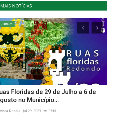
MAIS NOTÍCIAS
Cultura
Cultura
uas Floridas de 29 de Julho a 6 de
Rota da Es
gosto no Município...
para os Pré
vista Descla
Jul 29, 2023
2344
Revista Descla
No