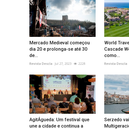
Mercado Medieval começou
World Trav
dia 20 e prolonga-se até 30
Cascade We
de...
como...
Revista Descla
Jul 27, 2023
2228
Revista Descla
AgitÁgueda: Um festival que
Serzedo vai
une a cidade e continua a
Multigeraci