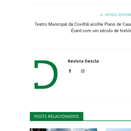
ARTIGO ANTERI
Cultura
Teatro Municipal da Covilhã acolhe Piano de Cau
Érard com um século de histór
Revista Descla
Ponta Delgada vai ser Capital
Portuguesa da Cultura em...
Revista Descla
Jan 6, 2023
2670
POSTS RELACIONADOS