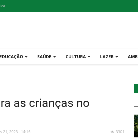
nica
EDUCAÇÃO
SAÚDE
CULTURA
LAZER
AMB
ara as crianças no
v 21, 2023 - 14:16
3301