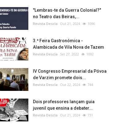
"Lembras-te da Guerra Colonial?"
no Teatro das Beiras,...
Revista Descla
Out 21, 2024
1096
3.ª Feira Gastronómica -
Alambicada de Vila Nova de Tazem
Revista Descla
Set 27, 2022
1092
IV Congresso Empresarial da Póvoa
de Varzim promete dois...
Revista Descla
Out 22, 2024
744
Dois professores lançam guia
juvenil que ensina a debater...
Revista Descla
Out 21, 2024
731