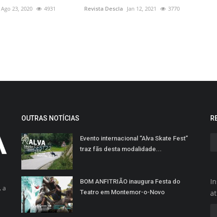
Ago 23, 2020
4931
Revista Descla
Jan 12, 2021
3770
OUTRAS NOTÍCIAS
R
Evento internacional “Alva Skate Fest”
traz fãs desta modalidade...
In
BOM ANFITRIÃO inaugura Festa do
 a
Teatro em Montemor-o-Novo
a