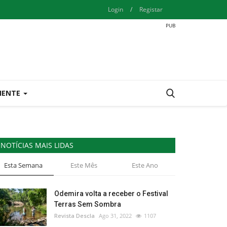
Login
/
Registar
IENTE
NOTÍCIAS MAIS LIDAS
Esta Semana
Este Mês
Este Ano
Odemira volta a receber o Festival
Terras Sem Sombra
Revista Descla
Ago 31, 2022
1107