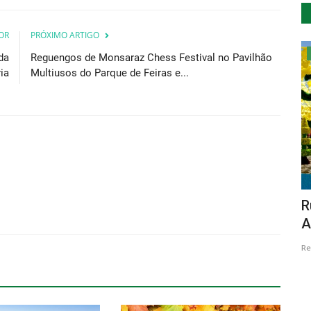
OR
PRÓXIMO ARTIGO
Cultura
da
Reguengos de Monsaraz Chess Festival no Pavilhão
ia
Multiusos do Parque de Feiras e...
XXIV Dias Medievais em Castro Marim
R
com ilustração de Elias...
A
Revista Descla
Ago 22, 2023
1795
Re