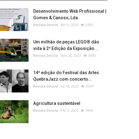
Desenvolvimento Web Profissional |
Gomes & Canoso, Lda.
Revista Descla
Abr 9, 2024
6305
Um milhão de peças LEGO® dão
vida à 2ª Edição da Exposição...
Revista Descla
Nov 20, 2023
8585
14ª edição do Festival das Artes
QuebraJazz com concerto...
Revista Descla
Jul 18, 2023
8354
Agricultura sustentável
Revista Descla
Fev 3, 2023
9444