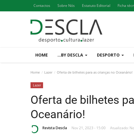
Contactos
Sobre Nós
Estatuto Editorial
Ficha téc
HOME
...BY DESCLA
DESPORTO
Home
Lazer
Oferta de bilhetes para as crianças no Oceanário!
Lazer
Oferta de bilhetes p
Oceanário!
Revista Descla
Nov 21, 2023 - 15:00
Atualizado: No