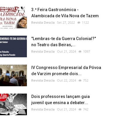
3.ª Feira Gastronómica -
Alambicada de Vila Nova de Tazem
Revista Descla
Set 27, 2022
1122
"Lembras-te da Guerra Colonial?"
no Teatro das Beiras,...
Revista Descla
Out 21, 2024
1097
IV Congresso Empresarial da Póvoa
de Varzim promete dois...
Revista Descla
Out 22, 2024
752
Dois professores lançam guia
juvenil que ensina a debater...
Revista Descla
Out 21, 2024
742