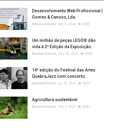
Desenvolvimento Web Profissional |
Gomes & Canoso, Lda.
Revista Descla
Abr 9, 2024
6305
Um milhão de peças LEGO® dão
vida à 2ª Edição da Exposição...
Revista Descla
Nov 20, 2023
8585
14ª edição do Festival das Artes
QuebraJazz com concerto...
Revista Descla
Jul 18, 2023
8353
Agricultura sustentável
Revista Descla
Fev 3, 2023
9442