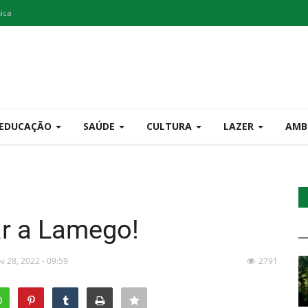
nica
EDUCAÇÃO
SAÚDE
CULTURA
LAZER
AMB
ar a Lamego!
v 28, 2022 - 09:59
2791