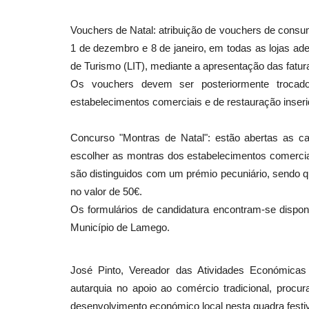
Vouchers de Natal: atribuição de vouchers de consu
1 de dezembro e 8 de janeiro, em todas as lojas ad
Ambiente
de Turismo (LIT), mediante a apresentação das fatur
Os vouchers devem ser posteriormente troca
estabelecimentos comerciais e de restauração inse
Concurso "Montras de Natal": estão abertas as ca
escolher as montras dos estabelecimentos comercia
são distinguidos com um prémio pecuniário, sendo q
no valor de 50€.
Centro histórico de Cerveira s
Os formulários de candidatura encontram-se dispo
carros entre 15 de Julho...
Município de Lamego.
Revista Descla
Jul 23, 2023
2313
José Pinto, Vereador das Atividades Económica
autarquia no apoio ao comércio tradicional, procu
desenvolvimento económico local nesta quadra festiv