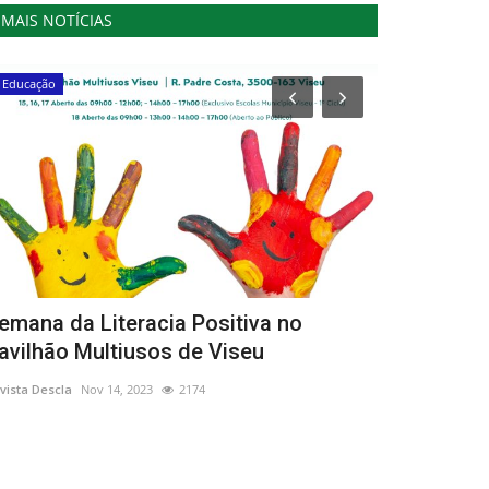
MAIS NOTÍCIAS
Educação
Cultura
emana da Literacia Positiva no
Câmara de 
avilhão Multiusos de Viseu
publicar A
vista Descla
Nov 14, 2023
2174
Revista Descla
Se