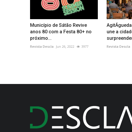
Município de Sátão Revive
AgitÁgueda:
anos 80 com a Festa 80+ no
une a cidad
próximo...
surpreende
Revista Descla
Jun 26, 2022
3977
Revista Descla