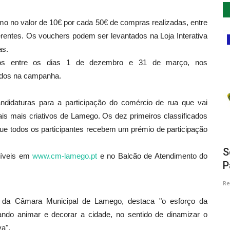
mo no valor de 10€ por cada 50€ de compras realizadas, entre
erentes. Os vouchers podem ser levantados na Loja Interativa
Cultura
as.
dos entre os dias 1 de dezembro e 31 de março, nos
ridos na campanha.
ndidaturas para a participação do comércio de rua que vai
is mais criativos de Lamego. Os dez primeiros classificados
ue todos os participantes recebem um prémio de participação
em
Exposição de Pintura de Nuno
S
níveis em
www.cm-lamego.pt
e no Balcão de Atendimento do
Confraria em Vieira de Leiria
P
Revista Descla
Nov 15, 2021
3715
Re
s da Câmara Municipal de Lamego, destaca "o esforço da
rando animar e decorar a cidade, no sentido de dinamizar o
a".