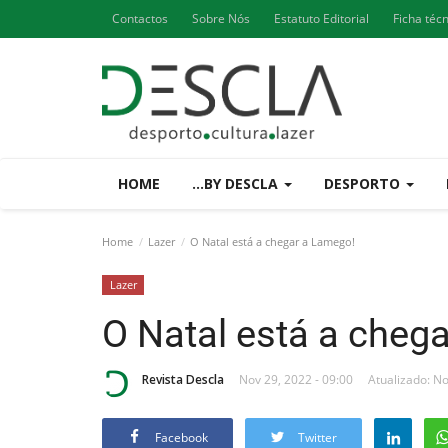
Contactos
Sobre Nós
Estatuto Editorial
Ficha téc
HOME
...BY DESCLA
DESPORTO
Home
Lazer
O Natal está a chegar a Lamego!
Lazer
O Natal está a cheg
Revista Descla
Nov 29, 2022 - 09:00
Atualizado: No
Facebook
Twitter