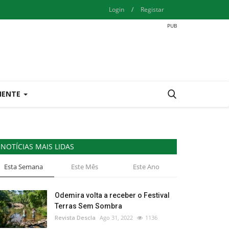
Login
/
Registar
IENTE
NOTÍCIAS MAIS LIDAS
Esta Semana
Este Mês
Este Ano
Odemira volta a receber o Festival
Terras Sem Sombra
Revista Descla
Ago 31, 2022
1136