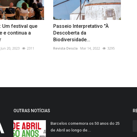
 Um festival que
Passeio Interpretativo "À
e e continua a
Descoberta da
r
Biodiversidade...
Jun 20, 2023
2311
Revista Descla
Mar 14, 2022
3295
OUTRAS NOTÍCIAS
R
Barcelos comemora os 50 anos do 25
de Abril ao longo de...