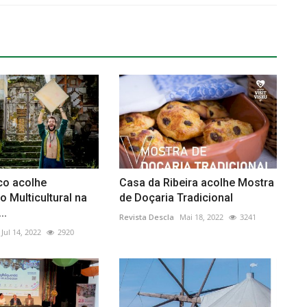
co acolhe
Casa da Ribeira acolhe Mostra
 Multicultural na
de Doçaria Tradicional
..
Revista Descla
Mai 18, 2022
3241
Jul 14, 2022
2920