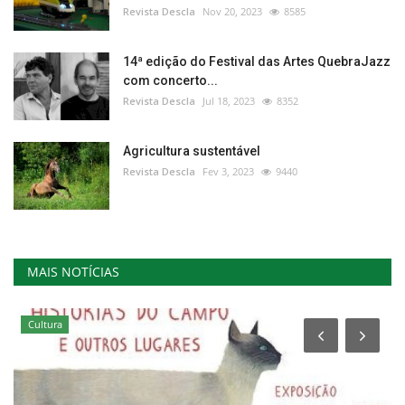
Revista Descla
Nov 20, 2023
8585
14ª edição do Festival das Artes QuebraJazz
com concerto...
Revista Descla
Jul 18, 2023
8352
Agricultura sustentável
Revista Descla
Fev 3, 2023
9440
MAIS NOTÍCIAS
Cultura