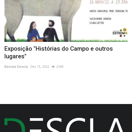
Exposição "Histórias do Campo e outros
T
lugares"
c
Revista Descla
Dez 15, 2022
2348
Re