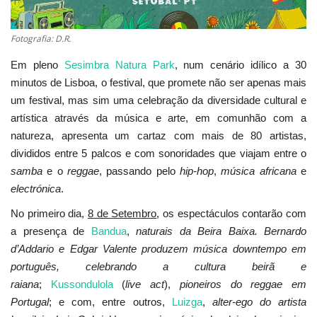
Fotografia: D.R.
Em pleno
Sesimbra Natura Park
, num cenário idílico a 30
minutos de Lisboa, o festival, que promete não ser apenas mais
um festival, mas sim uma celebração da diversidade cultural e
artística através da música e arte, em comunhão com a
natureza, apresenta um cartaz com mais de 80 artistas,
divididos entre 5 palcos e com sonoridades que viajam entre o
samba
e o
reggae
, passando pelo
hip-hop
,
música africana
e
electrónica
.
No primeiro dia,
8 de Setembro
, os espectáculos contarão com
a presença de
Bandua
,
naturais da Beira Baixa. Bernardo
d’Addario e Edgar Valente produzem música downtempo em
português, celebrando a cultura beirã e
raiana
;
Kussondulola
(
live act
),
pioneiros do reggae em
Portugal
; e com, entre outros,
Luizga
,
alter-ego do artista