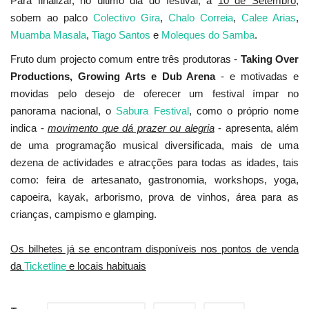
Para finalizar, no último dia do festival, a
10 de Setembro
,
sobem ao palco
Colectivo Gira
,
Chalo Correia
,
Calee Arias
,
Muamba Masala
,
Tiago Santos
e
Moleques do Samba
.
Fruto dum projecto comum entre três produtoras -
Taking Over
Productions, Growing Arts e Dub Arena
- e motivadas e
movidas pelo desejo de oferecer um festival ímpar no
panorama nacional, o
Sabura Festival
, como o próprio nome
indica -
movimento que dá prazer ou alegria
- apresenta, além
de uma programação musical diversificada, mais de uma
dezena de actividades e atracções para todas as idades, tais
como: feira de artesanato, gastronomia, workshops, yoga,
capoeira, kayak, arborismo, prova de vinhos, área para as
crianças, campismo e glamping.
Os bilhetes já se encontram disponíveis nos pontos de venda
da
Ticketline
e locais habituais