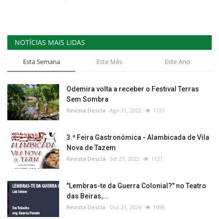
NOTÍCIAS MAIS LIDAS
Esta Semana
Este Mês
Este Ano
Odemira volta a receber o Festival Terras
Sem Sombra
Revista Descla
Ago 31, 2022
1137
3.ª Feira Gastronómica - Alambicada de Vila
Nova de Tazem
Revista Descla
Set 27, 2022
1121
"Lembras-te da Guerra Colonial?" no Teatro
das Beiras,...
Revista Descla
Out 21, 2024
1098