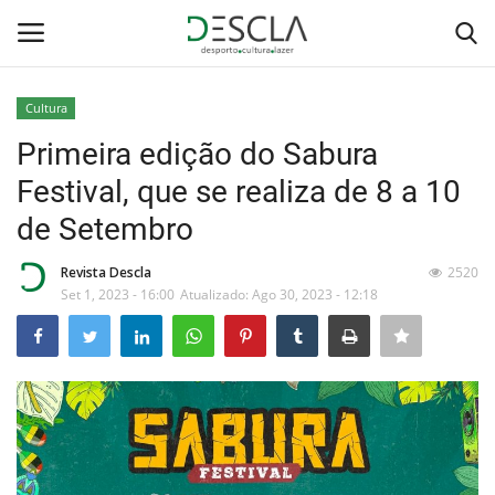
Cultura
Login
Registar
Primeira edição do Sabura
Festival, que se realiza de 8 a 10
Home
de Setembro
...by Descla
Revista Descla
2520
Set 1, 2023 - 16:00
Atualizado: Ago 30, 2023 - 12:18
Desporto
Contactos
Sobre Nós
Educação