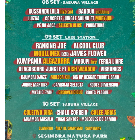
Estatuto Editorial
Saúde
Ficha técnica
Cultura
Lazer
Ambiente