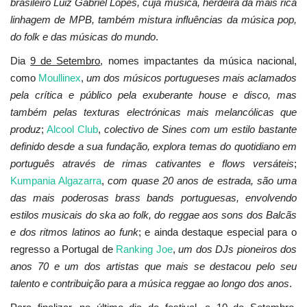
brasileiro Luiz Gabriel Lopes, cuja música, herdeira da mais rica
linhagem de MPB, também mistura influências da música pop,
do folk e das músicas do mundo
.
Dia
9 de Setembro
, nomes impactantes da música nacional,
como
Moullinex
,
um dos músicos portugueses mais aclamados
pela crítica e público pela exuberante house e disco, mas
também pelas texturas electrónicas mais melancólicas que
produz
;
Alcool Club
,
colectivo de Sines com um estilo bastante
definido desde a sua fundação, explora temas do quotidiano em
português através de rimas cativantes e flows versáteis
;
Kumpania Algazarra
,
com quase 20 anos de estrada, são uma
das mais poderosas brass bands portuguesas, envolvendo
estilos musicais do ska ao folk, do reggae aos sons dos Balcãs
e dos ritmos latinos ao funk
; e ainda destaque especial para o
regresso a Portugal de
Ranking Joe
,
um dos DJs pioneiros dos
anos 70 e um dos artistas que mais se destacou pelo seu
talento e contribuição para a música reggae ao longo dos anos
.