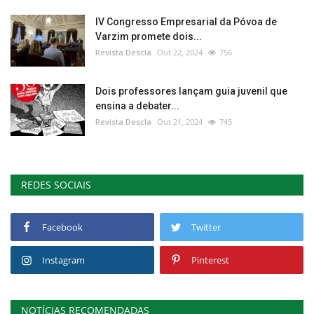
IV Congresso Empresarial da Póvoa de
Varzim promete dois...
Revista Descla
Out 22, 2024
756
Dois professores lançam guia juvenil que
ensina a debater...
Revista Descla
Out 21, 2024
745
REDES SOCIAIS
Facebook
Twitter
Instagram
Pinterest
NOTÍCIAS RECOMENDADAS