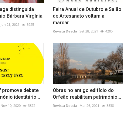
aga distinguida
Feira Anual de Outubro e Salão
o Bárbara Virgínia
de Artesanato voltam a
marcar...
Jun 21, 2021
3925
Revista Descla
Set 28, 2021
4205
 promove debate
Obras no antigo edifício do
ónio identitário...
Orfeão reabilitam património...
Nov 10, 2020
3872
Revista Descla
Mar 26, 2021
3538