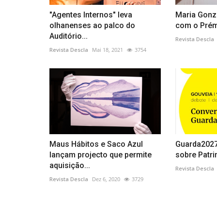
"Agentes Internos" leva
Maria Gonz
olhanenses ao palco do
com o Prémi
Auditório...
Revista Descla
Revista Descla
Mai 18, 2021
3754
Maus Hábitos e Saco Azul
Guarda2027
lançam projecto que permite
sobre Patrim
aquisição...
Revista Descla
Revista Descla
Dez 6, 2020
3729