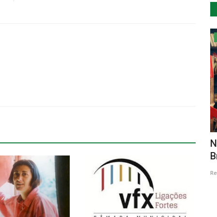
Ambiente
a "Se Eu
Município de Alcoutim vai colaborar
N
com a associação Vita...
B
Revista Descla
Dez 12, 2020
3807
Re