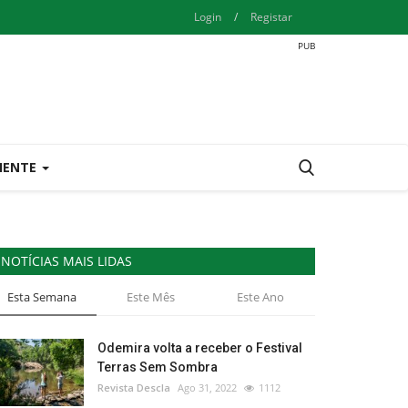
Login
/
Registar
IENTE
NOTÍCIAS MAIS LIDAS
Esta Semana
Este Mês
Este Ano
Odemira volta a receber o Festival
Terras Sem Sombra
Revista Descla
Ago 31, 2022
1112