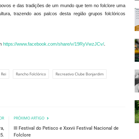
povos e das tradições de um mundo que tem no folclore uma
ura, trazendo aos palcos desta região grupos folclóricos
em
https://www.facebook.com/share/v/19RyVwzJCv/
.
 Rei
Rancho Folclórico
Recreativo Clube Bonjardim
OR
PRÓXIMO ARTIGO
a,
III Festival do Petisco e Xxxvii Festival Nacional de
5.
Folclore