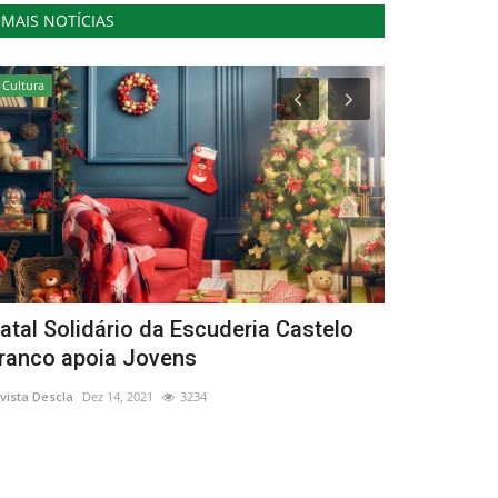
MAIS NOTÍCIAS
Cultura
Cultura
atal Solidário da Escuderia Castelo
Município d
ranco apoia Jovens
Internacio
vista Descla
Dez 14, 2021
3234
Revista Descla
Ab