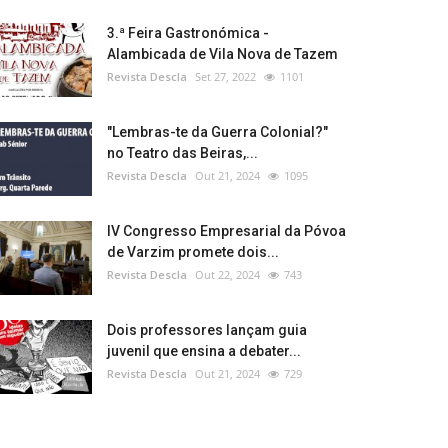
3.ª Feira Gastronómica -
Alambicada de Vila Nova de Tazem
Revista Descla
Set 27, 2022
1101
"Lembras-te da Guerra Colonial?"
no Teatro das Beiras,...
Revista Descla
Out 21, 2024
1095
IV Congresso Empresarial da Póvoa
de Varzim promete dois...
Revista Descla
Out 22, 2024
743
Dois professores lançam guia
juvenil que ensina a debater...
Revista Descla
Out 21, 2024
729