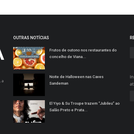
OUTRAS NOTÍCIAS
R
Frutos de outono nos restaurantes do
concelho de Viana...
In
Noite de Halloween nas Caves
 a
Sandeman
a
El Yiyo & Su Troupe trazem “Jubileu” ao
Salão Preto e Prata...