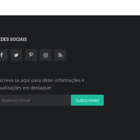
EDES SOCIAIS
screva-se aqui para obter informações e
tualizações em destaque!
Subscrever