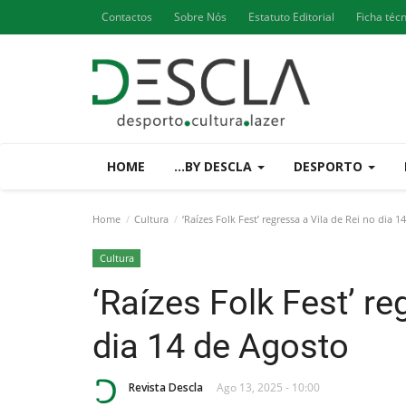
Contactos
Sobre Nós
Estatuto Editorial
Ficha téc
HOME
...BY DESCLA
DESPORTO
Home
Cultura
‘Raízes Folk Fest’ regressa a Vila de Rei no dia 1
Cultura
‘Raízes Folk Fest’ re
dia 14 de Agosto
Revista Descla
Ago 13, 2025 - 10:00