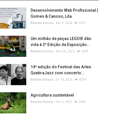
Desenvolvimento Web Profissional |
Gomes & Canoso, Lda.
Revista Descla
Abr 9, 2024
6307
Um milhão de peças LEGO® dão
vida à 2ª Edição da Exposição...
Revista Descla
Nov 20, 2023
8586
14ª edição do Festival das Artes
QuebraJazz com concerto...
Revista Descla
Jul 18, 2023
8354
Agricultura sustentável
Revista Descla
Fev 3, 2023
9446