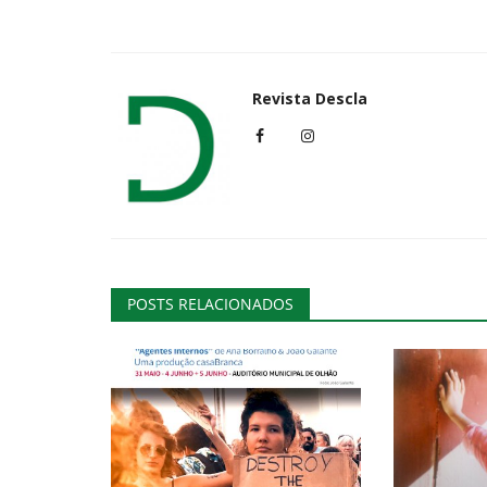
Lazer
Revista Descla
POSTS RELACIONADOS
Novo single de Fernando Cunh
Pudesse Um dia"
Revista Descla
Ago 28, 2023
2121