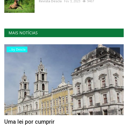
Revista Descla
Fev 3, 2023
9467
MAIS NOTÍCIAS
...by Descla
o
Uma lei por cumprir
M