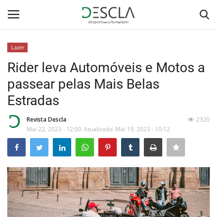
Lazer
Login
Registar
Rider leva Automóveis e Motos a
passear pelas Mais Belas
Home
Estradas
...by Descla
Revista Descla
2320
Mai 22, 2023 - 12:00
Atualizado: Mai 19, 2023 - 10:12
Desporto
Contactos
Sobre Nós
Educação