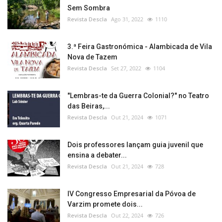
Sem Sombra
Revista Descla
Ago 31, 2022
1110
3.ª Feira Gastronómica - Alambicada de Vila
Nova de Tazem
Revista Descla
Set 27, 2022
1104
"Lembras-te da Guerra Colonial?" no Teatro
das Beiras,...
Revista Descla
Out 21, 2024
1071
Dois professores lançam guia juvenil que
ensina a debater...
Revista Descla
Out 21, 2024
728
IV Congresso Empresarial da Póvoa de
Varzim promete dois...
Revista Descla
Out 22, 2024
726