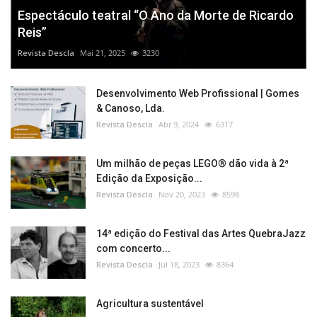
Espectáculo teatral “O Ano da Morte de Ricardo
Reis”
Revista Descla
Mai 21, 2025
3230
Desenvolvimento Web Profissional | Gomes
& Canoso, Lda.
Revista Descla
Abr 9, 2024
6317
Um milhão de peças LEGO® dão vida à 2ª
Edição da Exposição...
Revista Descla
Nov 20, 2023
8598
14ª edição do Festival das Artes QuebraJazz
com concerto...
Revista Descla
Jul 18, 2023
8364
Agricultura sustentável