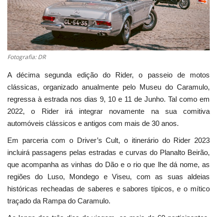
Estatuto Editorial
Saúde
Fotografia: DR
Ficha técnica
A décima segunda edição do Rider, o passeio de motos
clássicas, organizado anualmente pelo Museu do Caramulo,
Cultura
regressa à estrada nos dias 9, 10 e 11 de Junho. Tal como em
2022, o Rider irá integrar novamente na sua comitiva
Lazer
automóveis clássicos e antigos com mais de 30 anos.
Ambiente
Em parceria com o Driver’s Cult, o itinerário do Rider 2023
incluirá passagens pelas estradas e curvas do Planalto Beirão,
que acompanha as vinhas do Dão e o rio que lhe dá nome, as
regiões do Luso, Mondego e Viseu, com as suas aldeias
históricas recheadas de saberes e sabores típicos, e o mítico
traçado da Rampa do Caramulo.