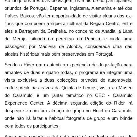
Ao longo dos três dias de viagem, os mais de 60 participantes,
oriundos de Portugal, Espanha, Inglaterra, Alemanha e até dos
Países Baixos, vão ter a oportunidade de visitar alguns dos ex-
libris que compõem a riqueza cultural da Região Centro, entre
eles a Barragem da Gralheira, no concelho de Anadia, a Lapa
de Meruje, situada no percurso da Penoita, e ainda uma
passagem por Macieira de Alcôba, considerada uma das
aldeias históricas mais bem preservadas em Portugal.
Sendo o Rider uma autêntica experiência de degustação para
amantes de duas e quatro rodas, o programa irá integrar uma
visita exclusiva a duas colecções privadas de automóveis,
coffee-break nas caves da Quinta de Lemos, visita ao Museu
do Caramulo, e um jantar temático no CEC - Caramulo
Experience Center. A décima segunda edição do Rider irá
despedir-se com um almoço de grupo no Hotel do Caramulo,
onde não irá faltar a habitual fotografia de grupo e um brinde
com todos os participantes.
A inscrição poderá ser feita até ao dia 1 de Junho, através do