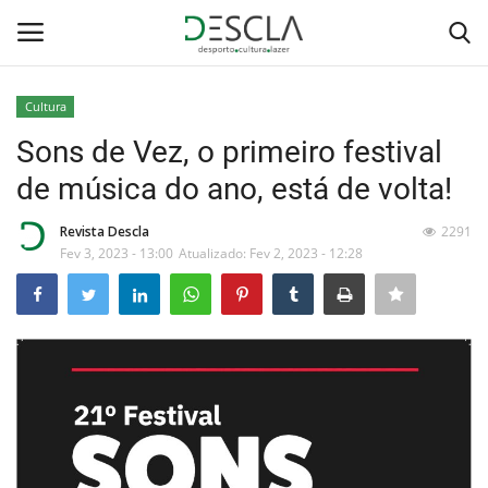
Cultura
Login
Registar
Sons de Vez, o primeiro festival
de música do ano, está de volta!
Home
Revista Descla
2291
...by Descla
Fev 3, 2023 - 13:00
Atualizado: Fev 2, 2023 - 12:28
Desporto
Contactos
Sobre Nós
Educação