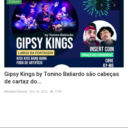
Cultura
Gipsy Kings by Tonino Baliardo são cabeças
P
de cartaz do...
S
Revista Descla
Dez 26, 2022
2798
Re