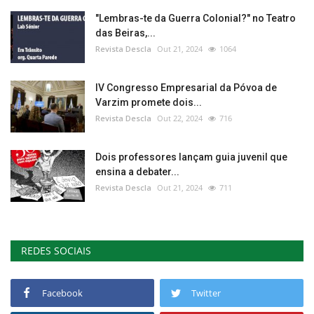
"Lembras-te da Guerra Colonial?" no Teatro
das Beiras,...
Revista Descla
Out 21, 2024
1064
IV Congresso Empresarial da Póvoa de
Varzim promete dois...
Revista Descla
Out 22, 2024
716
Dois professores lançam guia juvenil que
ensina a debater...
Revista Descla
Out 21, 2024
711
REDES SOCIAIS
Facebook
Twitter