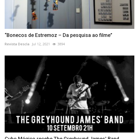
“Bonecos de Estremoz – Da pesquisa ao filme”
Revista Descla
Jul 12, 2021
3894
Cubo Mágico recebe The Greyhound James' Band