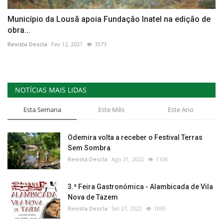
Município da Lousã apoia Fundação Inatel na edição de
obra...
Revista Descla
Fev 12, 2021
3573
NOTÍCIAS MAIS LIDAS
Esta Semana
Este Mês
Este Ano
Odemira volta a receber o Festival Terras
Sem Sombra
Revista Descla
Ago 31, 2022
1106
3.ª Feira Gastronómica - Alambicada de Vila
Nova de Tazem
Revista Descla
Set 27, 2022
1095