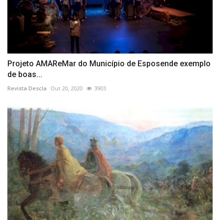
Projeto AMAReMar do Município de Esposende exemplo
de boas...
Revista Descla
Out 20, 2020
3903