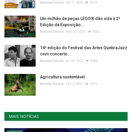
Revista Descla
Abr 9, 2024
6319
Um milhão de peças LEGO® dão vida à 2ª
Edição da Exposição...
Revista Descla
Nov 20, 2023
8602
14ª edição do Festival das Artes QuebraJazz
com concerto...
Revista Descla
Jul 18, 2023
8368
Agricultura sustentável
Revista Descla
Fev 3, 2023
9473
MAIS NOTÍCIAS