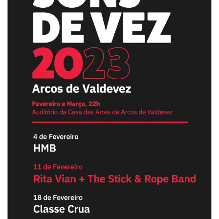
Estatuto Editorial
Saúde
Ficha técnica
Cultura
Lazer
Ambiente