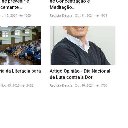
 de prevenir e
de Concentração e
ocemente...
Meditação...
Jul 12, 2024
1865
Revista Descla
Out 11, 2024
1969
ia da Literacia para
Artigo Opinião - Dia Nacional
de Luta contra a Dor
Nov 15, 2023
2482
Revista Descla
Out 18, 2024
1754