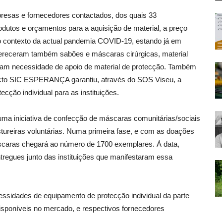
resas e fornecedores contactados, dos quais 33
odutos e orçamentos para a aquisição de material, a preço
a o contexto da actual pandemia COVID-19, estando já em
fereceram também sabões e máscaras cirúrgicas, material
taram necessidade de apoio de material de protecção. Também
jecto SIC ESPERANÇA garantiu, através do SOS Viseu, a
cção individual para as instituições.
ma iniciativa de confecção de máscaras comunitárias/sociais
stureiras voluntárias. Numa primeira fase, e com as doações
áscaras chegará ao número de 1700 exemplares. À data,
tregues junto das instituições que manifestaram essa
ecessidades de equipamento de protecção individual da parte
isponíveis no mercado, e respectivos fornecedores