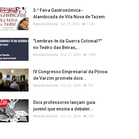
3.ª Feira Gastronómica -
Alambicada de Vila Nova de Tazem
Revista Descla
Set 27, 2022
1120
"Lembras-te da Guerra Colonial?"
no Teatro das Beiras,...
Revista Descla
Out 21, 2024
1096
IV Congresso Empresarial da Póvoa
de Varzim promete dois...
Revista Descla
Out 22, 2024
751
Dois professores lançam guia
juvenil que ensina a debater...
Revista Descla
Out 21, 2024
742