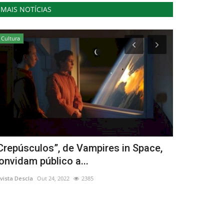
MAIS NOTÍCIAS
Cultura
Desporto
Crepúsculos”, de Vampires in Space,
22ª edição
onvidam público a...
Revista Descla
Ag
vista Descla
Out 24, 2022
2385