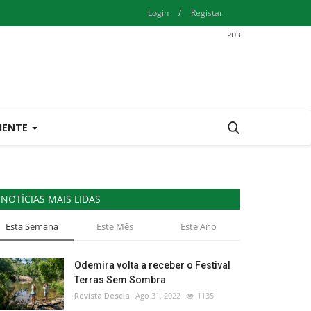
Login
/
Registar
IENTE
NOTÍCIAS MAIS LIDAS
Esta Semana
Este Mês
Este Ano
Odemira volta a receber o Festival
Terras Sem Sombra
Revista Descla
Ago 31, 2022
1135