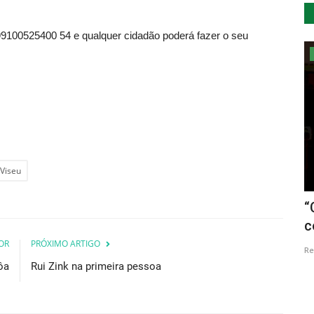
9100525400 54 e qualquer cidadão poderá fazer o seu
Cultura
 Viseu
Manel Cruz na Casa das Artes de
“
Arcos de Valdevez
c
OR
PRÓXIMO ARTIGO
Revista Descla
Out 9, 2020
4613
Re
ôa
Rui Zink na primeira pessoa