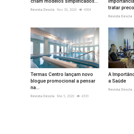
criam modelos simplificados...
importância
tratar prec
Revista Descla
Nov 30, 2020
4304
Revista Descla
Termas Centro lançam novo
A Importânc
blogue promocional a pensar
a Saúde
na...
Revista Descla
Revista Descla
Mai 5, 2020
4333