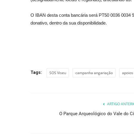
O IBAN desta conta bancária será PT50 0036 0034 9
donativo, dentro da sua disponibilidade.
Lazer
Tags:
SOS Viseu
campanha angariação
apoios
São Miguel 2022
Revista Descla
Set 16, 2022
3469
ARTIGO ANTERI
O Parque Arqueológico do Vale do C