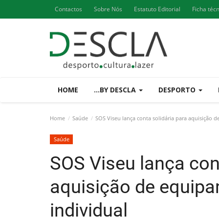
Contactos
Sobre Nós
Estatuto Editorial
Ficha téc
HOME
...BY DESCLA
DESPORTO
Home
Saúde
SOS Viseu lança conta solidária para aquisição 
Saúde
SOS Viseu lança cont
aquisição de equip
individual