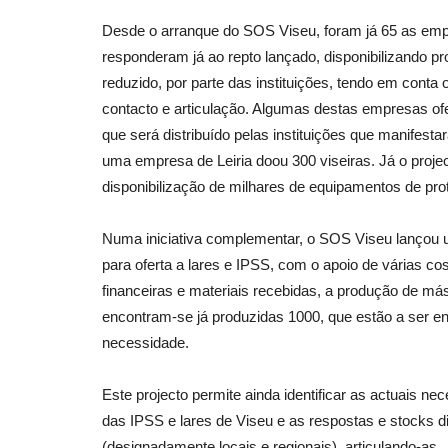
Desde o arranque do SOS Viseu, foram já 65 as emp
responderam já ao repto lançado, disponibilizando pr
reduzido, por parte das instituições, tendo em cont
contacto e articulação. Algumas destas empresas o
que será distribuído pelas instituições que manifes
uma empresa de Leiria doou 300 viseiras. Já o pro
disponibilização de milhares de equipamentos de prote
Numa iniciativa complementar, o SOS Viseu lançou u
para oferta a lares e IPSS, com o apoio de várias co
financeiras e materiais recebidas, a produção de m
encontram-se já produzidas 1000, que estão a ser en
necessidade.
Este projecto permite ainda identificar as actuais n
das IPSS e lares de Viseu e as respostas e stocks d
(designadamente locais e regionais), articulando-as.