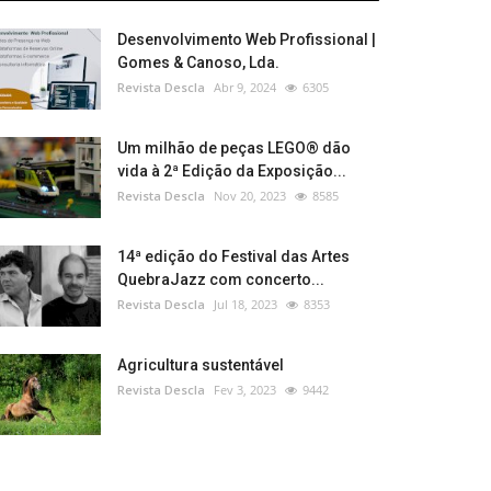
Desenvolvimento Web Profissional |
Gomes & Canoso, Lda.
Revista Descla
Abr 9, 2024
6305
Um milhão de peças LEGO® dão
vida à 2ª Edição da Exposição...
Revista Descla
Nov 20, 2023
8585
14ª edição do Festival das Artes
QuebraJazz com concerto...
Revista Descla
Jul 18, 2023
8353
Agricultura sustentável
Revista Descla
Fev 3, 2023
9442