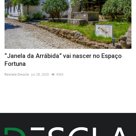
te
“Janela da Arrábida” vai nascer no Espaço
C
Fortuna
S
Revista Descla
Jul 28, 2020
4365
Re