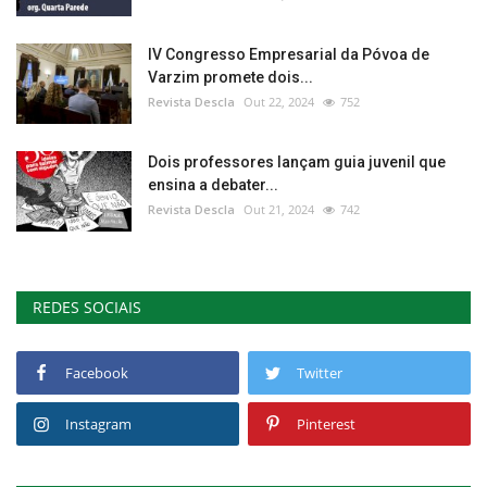
IV Congresso Empresarial da Póvoa de
Varzim promete dois...
Revista Descla
Out 22, 2024
752
Dois professores lançam guia juvenil que
ensina a debater...
Revista Descla
Out 21, 2024
742
REDES SOCIAIS
Facebook
Twitter
Instagram
Pinterest