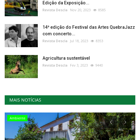
Edição da Exposição...
Revista Descla
Nov 20, 2023
8585
14ª edição do Festival das Artes QuebraJazz
com concerto...
Revista Descla
Jul 18, 2023
8353
Agricultura sustentável
Revista Descla
Fev 3, 2023
9440
MAIS NOTÍCIAS
Ambiente