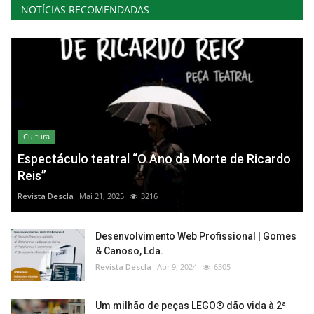
NOTÍCIAS RECOMENDADAS
Cultura
Espectáculo teatral “O Ano da Morte de Ricardo
Reis”
Revista Descla
Mai 21, 2025
3216
Desenvolvimento Web Profissional | Gomes
& Canoso, Lda.
Revista Descla
Abr 9, 2024
6305
Um milhão de peças LEGO® dão vida à 2ª