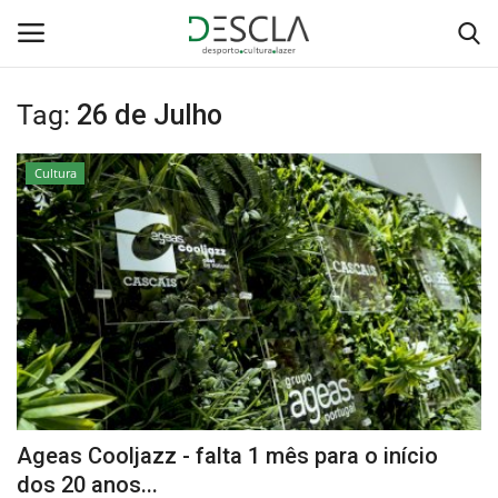
Tag:
26 de Julho
Login
Registar
Cultura
Home
...by Descla
Desporto
Contactos
Sobre Nós
Ageas Cooljazz - falta 1 mês para o início
Educação
dos 20 anos...