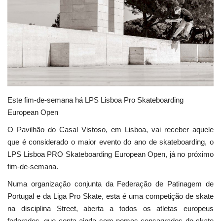
Estatuto Editorial
Saúde
Ficha técnica
Cultura
Este fim-de-semana há LPS Lisboa Pro Skateboarding
European Open
Lazer
O Pavilhão do Casal Vistoso, em Lisboa, vai receber aquele
que é considerado o maior evento do ano de skateboarding, o
Ambiente
LPS Lisboa PRO Skateboarding European Open, já no próximo
fim-de-semana.
Numa organização conjunta da Federação de Patinagem de
Portugal e da Liga Pro Skate, esta é uma competição de skate
na disciplina Street, aberta a todos os atletas europeus
federados, que conta ainda com nomes consagrados do skate