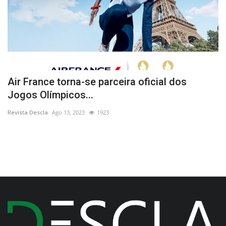
Air France torna-se parceira oficial dos
C
Jogos Olímpicos...
“
Revista Descla
Ago 13, 2023
1923
Re