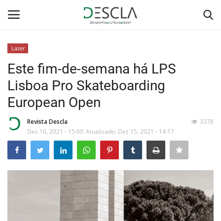
Lazer
Login
Registar
Este fim-de-semana há LPS
Lisboa Pro Skateboarding
Home
European Open
...by Descla
Revista Descla
3378
Dez 16, 2021 - 15:00
Atualizado: Dez 15, 2021 - 14:17
Desporto
Contactos
Sobre Nós
Educação