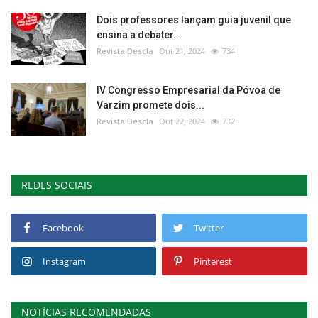
Dois professores lançam guia juvenil que
ensina a debater...
Revista Descla
Out 21, 2024
734
IV Congresso Empresarial da Póvoa de
Varzim promete dois...
Revista Descla
Out 22, 2024
732
REDES SOCIAIS
Facebook
Twitter
Instagram
Pinterest
NOTÍCIAS RECOMENDADAS