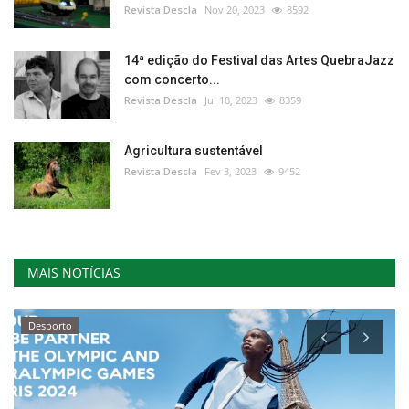
Revista Descla
Nov 20, 2023
8592
14ª edição do Festival das Artes QuebraJazz
com concerto...
Revista Descla
Jul 18, 2023
8359
Agricultura sustentável
Revista Descla
Fev 3, 2023
9452
MAIS NOTÍCIAS
Desporto