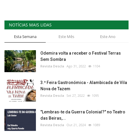
NOTÍCIAS MAIS LIDAS
Esta Semana
Este Mês
Este Ano
Odemira volta a receber o Festival Terras
Sem Sombra
Revista Descla
Ago 31, 2022
1104
3.ª Feira Gastronómica - Alambicada de Vila
Nova de Tazem
Revista Descla
Set 27, 2022
1095
"Lembras-te da Guerra Colonial?" no Teatro
das Beiras,...
Revista Descla
Out 21, 2024
1089