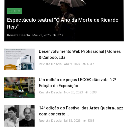
Cultura
Espectáculo teatral “O Ano da Morte de Ricardo
Reis”
Revista Descla
Mai 21, 2025
3230
Desenvolvimento Web Profissional | Gomes
& Canoso, Lda.
Revista Descla
Abr 9, 2024
6317
Um milhão de peças LEGO® dão vida à 2ª
Edição da Exposição...
Revista Descla
Nov 20, 2023
8598
14ª edição do Festival das Artes QuebraJazz
com concerto...
Revista Descla
Jul 18, 2023
8363