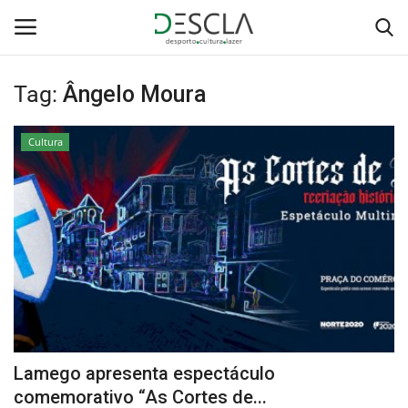
Tag:
Ângelo Moura
Login
Registar
Cultura
Home
...by Descla
Desporto
Contactos
Sobre Nós
Lamego apresenta espectáculo
Educação
comemorativo “As Cortes de...