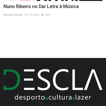
Nuno Ribeiro no Dar Letra à Música
"
N
Revista Descla
Fev 19, 2023
2476
Re