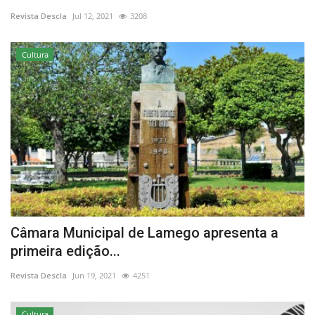
Revista Descla
Jul 12, 2021
3208
Estatuto Editorial
Cultura
Saúde
Ficha técnica
Cultura
Lazer
Ambiente
Câmara Municipal de Lamego apresenta a
primeira edição...
Revista Descla
Jun 19, 2021
4251
Cultura