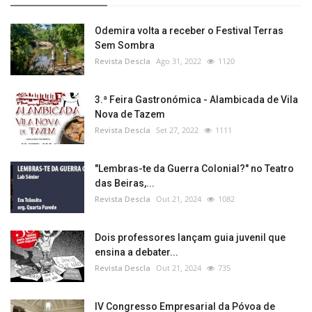
Odemira volta a receber o Festival Terras
Sem Sombra
Revista Descla
Ago 31, 2022
1120
3.ª Feira Gastronómica - Alambicada de Vila
Nova de Tazem
Revista Descla
Set 27, 2022
1111
"Lembras-te da Guerra Colonial?" no Teatro
das Beiras,...
Revista Descla
Out 21, 2024
1082
Dois professores lançam guia juvenil que
ensina a debater...
Revista Descla
Out 21, 2024
735
IV Congresso Empresarial da Póvoa de