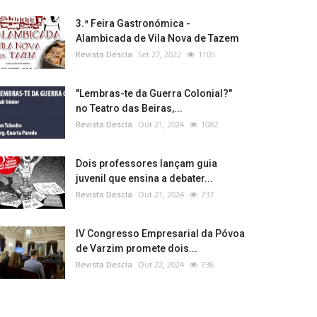
3.ª Feira Gastronómica -
Alambicada de Vila Nova de Tazem
Revista Descla
Set 27, 2022
1105
"Lembras-te da Guerra Colonial?"
no Teatro das Beiras,...
Revista Descla
Out 21, 2024
1082
Dois professores lançam guia
juvenil que ensina a debater...
Revista Descla
Out 21, 2024
737
IV Congresso Empresarial da Póvoa
de Varzim promete dois...
Revista Descla
Out 22, 2024
736