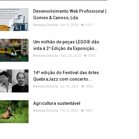
Desenvolvimento Web Profissional |
Gomes & Canoso, Lda.
Revista Descla
Abr 9, 2024
6317
Um milhão de peças LEGO® dão
vida à 2ª Edição da Exposição...
Revista Descla
Nov 20, 2023
8597
14ª edição do Festival das Artes
QuebraJazz com concerto...
Revista Descla
Jul 18, 2023
8362
Agricultura sustentável
Revista Descla
Fev 3, 2023
9461