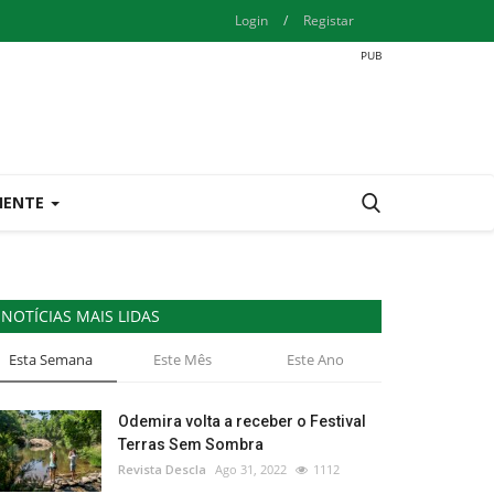
Login
/
Registar
IENTE
NOTÍCIAS MAIS LIDAS
Esta Semana
Este Mês
Este Ano
Odemira volta a receber o Festival
Terras Sem Sombra
Revista Descla
Ago 31, 2022
1112