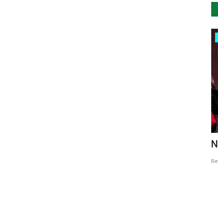
Desporto
 da
Mais de 500 ginastas de 20 países
N
competem em Cantanhede
Re
Revista Descla
Mar 23, 2022
3471