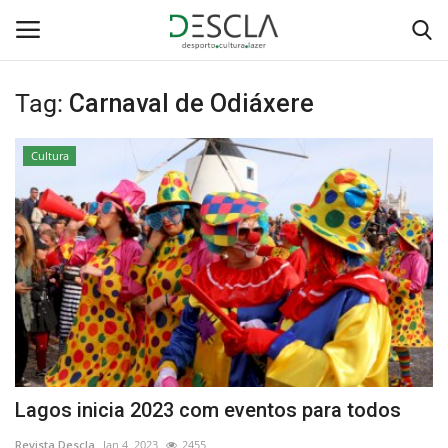
Tag:
Carnaval de Odiáxere
Login
Registar
Cultura
Home
...by Descla
Desporto
Contactos
Sobre Nós
Lagos inicia 2023 com eventos para todos
Educação
Revista Descla
Jan 4, 2023
2455