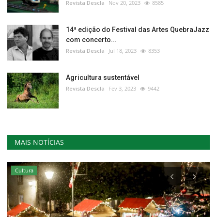
Revista Descla
Nov 20, 2023
8585
14ª edição do Festival das Artes QuebraJazz
com concerto...
Revista Descla
Jul 18, 2023
8353
Agricultura sustentável
Revista Descla
Fev 3, 2023
9442
MAIS NOTÍCIAS
Cultura