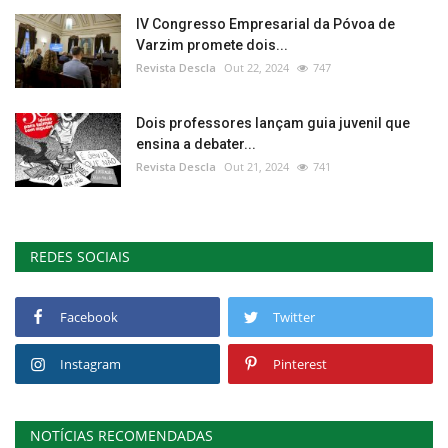
IV Congresso Empresarial da Póvoa de
Varzim promete dois...
Revista Descla
Out 22, 2024
747
Dois professores lançam guia juvenil que
ensina a debater...
Revista Descla
Out 21, 2024
741
REDES SOCIAIS
Facebook
Twitter
Instagram
Pinterest
NOTÍCIAS RECOMENDADAS