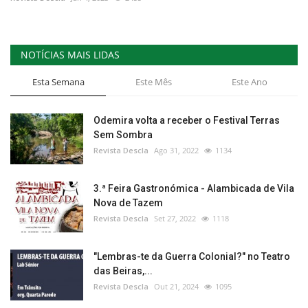
Estatuto Editorial
NOTÍCIAS MAIS LIDAS
Saúde
Esta Semana
Este Mês
Este Ano
Ficha técnica
Odemira volta a receber o Festival Terras
Cultura
Sem Sombra
Revista Descla
Ago 31, 2022
1134
Lazer
3.ª Feira Gastronómica - Alambicada de Vila
Ambiente
Nova de Tazem
Revista Descla
Set 27, 2022
1118
"Lembras-te da Guerra Colonial?" no Teatro
das Beiras,...
Revista Descla
Out 21, 2024
1095