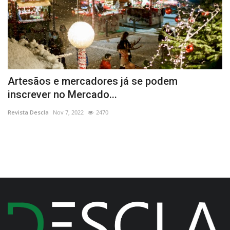
al
Artesãos e mercadores já se podem
V
inscrever no Mercado...
E
Revista Descla
Nov 7, 2022
2470
Re