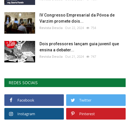
IV Congresso Empresarial da Póvoa de
Varzim promete dois...
Revista Descla
Out 22, 2024
754
Dois professores lançam guia juvenil que
ensina a debater...
Revista Descla
Out 21, 2024
747
REDES SOCIAIS
Facebook
Twitter
Instagram
Pinterest