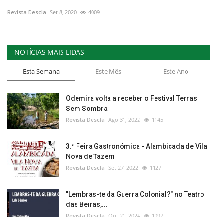
Revista Descla
Set 8, 2020
4009
Estatuto Editorial
Saúde
NOTÍCIAS MAIS LIDAS
Ficha técnica
Esta Semana
Este Mês
Este Ano
Cultura
Odemira volta a receber o Festival Terras
Sem Sombra
Lazer
Revista Descla
Ago 31, 2022
1145
Ambiente
3.ª Feira Gastronómica - Alambicada de Vila
Nova de Tazem
Revista Descla
Set 27, 2022
1127
"Lembras-te da Guerra Colonial?" no Teatro
das Beiras,...
Revista Descla
Out 21, 2024
1097