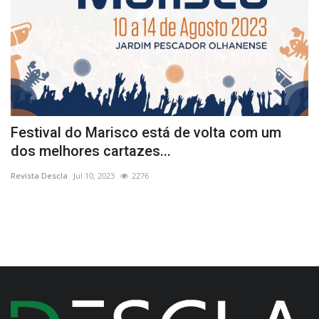
Festival do Marisco está de volta com um
M
dos melhores cartazes...
p
Revista Descla
Jul 10, 2023
2276
Re