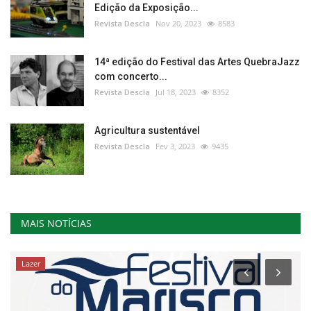
Edição da Exposição...
Revista Descla
Nov 20, 2023
8583
14ª edição do Festival das Artes QuebraJazz
com concerto...
Revista Descla
Jul 18, 2023
8352
Agricultura sustentável
Revista Descla
Fev 3, 2023
9435
MAIS NOTÍCIAS
Lazer