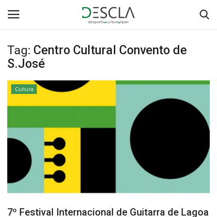
Tag:
Centro Cultural Convento de
Login
Registar
S.José
Home
Cultura
...by Descla
Desporto
Contactos
Sobre Nós
Educação
7º Festival Internacional de Guitarra de Lagoa