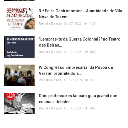
3.ª Feira Gastronómica - Alambicada de Vila
Nova de Tazem
Revista Descla
Set 27, 2022
1129
"Lembras-te da Guerra Colonial?" no Teatro
das Beiras,...
Revista Descla
Out 21, 2024
1089
IV Congresso Empresarial da Póvoa de
Varzim promete dois...
Revista Descla
Out 22, 2024
757
Dois professores lançam guia juvenil que
ensina a debater...
Revista Descla
Out 21, 2024
746