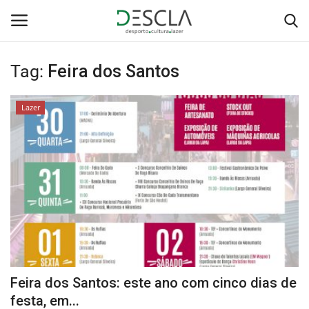
Tag:
Feira dos Santos
Login
Registar
Lazer
Home
...by Descla
Desporto
Contactos
Sobre Nós
Feira dos Santos: este ano com cinco dias de
Educação
festa, em...