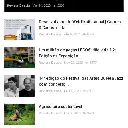
Revista Descla
Mai 21, 2025
3205
Desenvolvimento Web Profissional | Gomes
& Canoso, Lda.
Revista Descla
Abr 9, 2024
6300
Um milhão de peças LEGO® dão vida à 2ª
Edição da Exposição...
Revista Descla
Nov 20, 2023
8577
14ª edição do Festival das Artes QuebraJazz
com concerto...
Revista Descla
Jul 18, 2023
8350
Agricultura sustentável
Revista Descla
Fev 3, 2023
9429