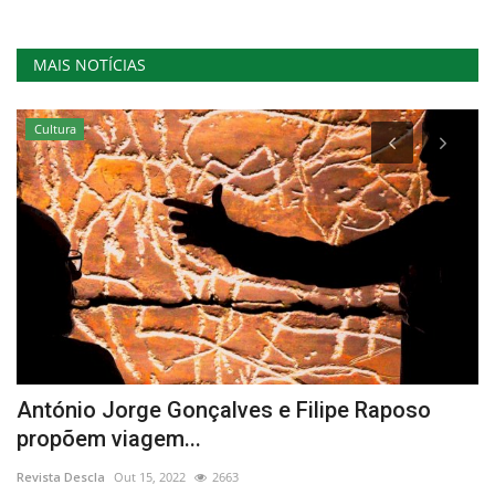
MAIS NOTÍCIAS
Cultura
António Jorge Gonçalves e Filipe Raposo
B
propõem viagem...
P
Revista Descla
Out 15, 2022
2663
Re