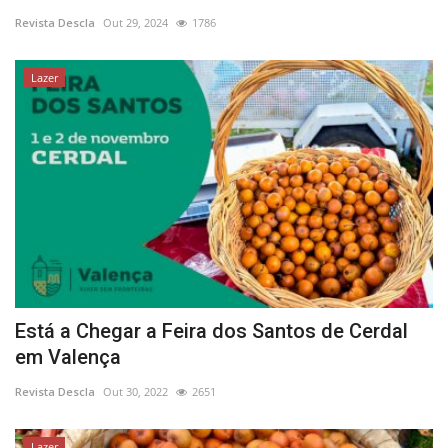
Revista Descla
Out 29, 2024
1786
Estatuto Editorial
Lazer
Saúde
Ficha técnica
Cultura
Lazer
Ambiente
Está a Chegar a Feira dos Santos de Cerdal
em Valença
Revista Descla
Out 30, 2022
2651
Lazer