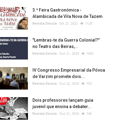
3.ª Feira Gastronómica -
Alambicada de Vila Nova de Tazem
Revista Descla
Set 27, 2022
1128
"Lembras-te da Guerra Colonial?"
no Teatro das Beiras,...
Revista Descla
Out 21, 2024
1092
IV Congresso Empresarial da Póvoa
de Varzim promete dois...
Revista Descla
Out 22, 2024
755
Dois professores lançam guia
juvenil que ensina a debater...
Revista Descla
Out 21, 2024
746