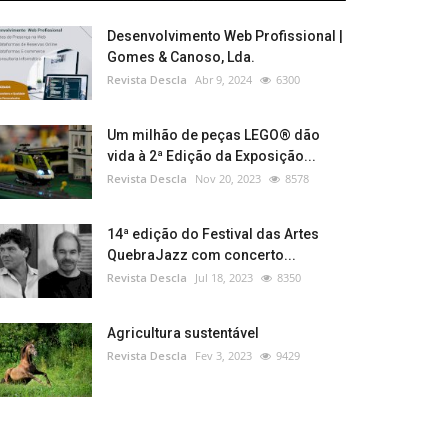
Desenvolvimento Web Profissional |
Gomes & Canoso, Lda.
Revista Descla
Abr 9, 2024
6300
Um milhão de peças LEGO® dão
vida à 2ª Edição da Exposição...
Revista Descla
Nov 20, 2023
8578
14ª edição do Festival das Artes
QuebraJazz com concerto...
Revista Descla
Jul 18, 2023
8350
Agricultura sustentável
Revista Descla
Fev 3, 2023
9429