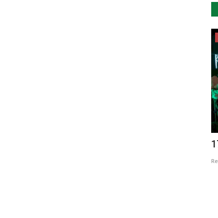
Cultura
 Kahlo
“O Que Achares Melhor” - Nuno Melo e
1
Edu Mundo
Re
Revista Descla
Dez 21, 2023
2049