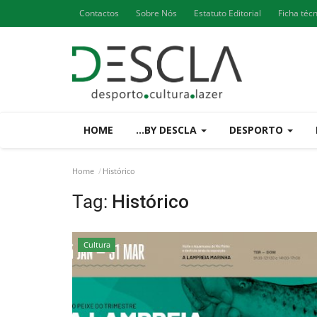
Contactos
Sobre Nós
Estatuto Editorial
Ficha téc
HOME
...BY DESCLA
DESPORTO
Home
Histórico
Tag:
Histórico
Cultura