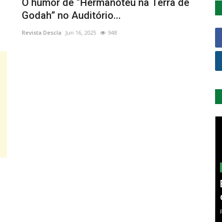
O humor de “Hermanoteu na Terra de
Godah” no Auditório...
Revista Descla
Jun 16, 2025
948