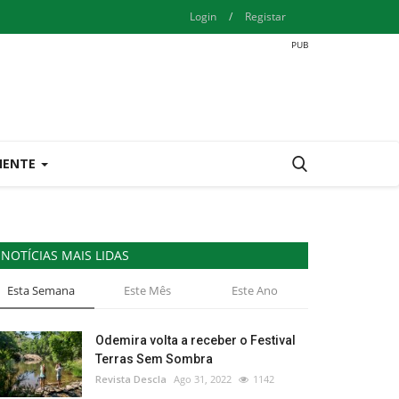
Login
/
Registar
IENTE
NOTÍCIAS MAIS LIDAS
Esta Semana
Este Mês
Este Ano
Odemira volta a receber o Festival
Terras Sem Sombra
Revista Descla
Ago 31, 2022
1142