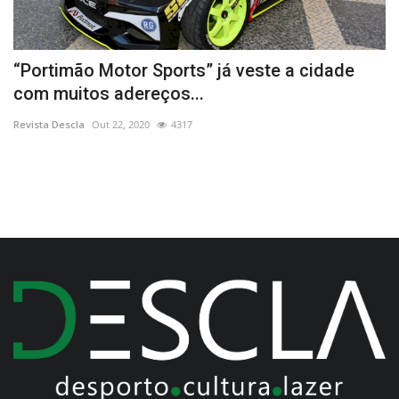
l
“Portimão Motor Sports” já veste a cidade
4
com muitos adereços...
n
Revista Descla
Out 22, 2020
4317
Re