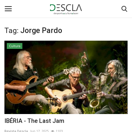
Tag:
Jorge Pardo
Login
Registar
Cultura
Home
...by Descla
Desporto
Contactos
Sobre Nós
IBÉRIA - The Last Jam
Educação
Revista Descla
Jun 17, 2025
1103