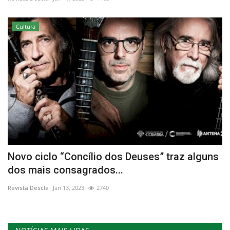
Estatuto Editorial
Cultura
Saúde
Ficha técnica
Cultura
Lazer
Ambiente
Novo ciclo “Concílio dos Deuses” traz alguns
dos mais consagrados...
Revista Descla
Jan 13, 2023
2740