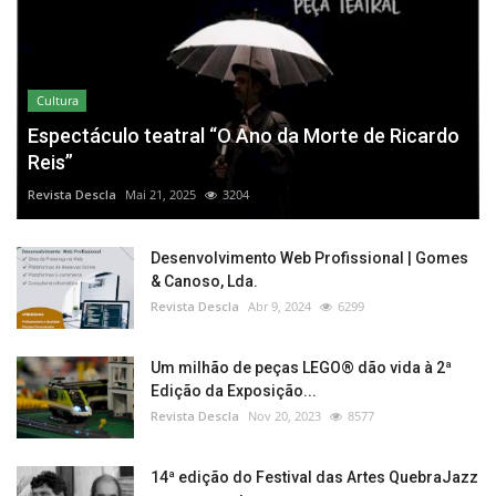
Cultura
Espectáculo teatral “O Ano da Morte de Ricardo
Reis”
Revista Descla
Mai 21, 2025
3204
Desenvolvimento Web Profissional | Gomes
& Canoso, Lda.
Revista Descla
Abr 9, 2024
6299
Um milhão de peças LEGO® dão vida à 2ª
Edição da Exposição...
Revista Descla
Nov 20, 2023
8577
14ª edição do Festival das Artes QuebraJazz