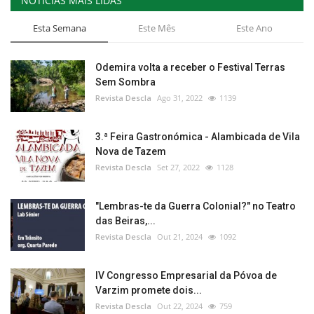
NOTÍCIAS MAIS LIDAS
Esta Semana
Este Mês
Este Ano
Odemira volta a receber o Festival Terras
Sem Sombra
Revista Descla
Ago 31, 2022
1139
3.ª Feira Gastronómica - Alambicada de Vila
Nova de Tazem
Revista Descla
Set 27, 2022
1128
"Lembras-te da Guerra Colonial?" no Teatro
das Beiras,...
Revista Descla
Out 21, 2024
1092
IV Congresso Empresarial da Póvoa de
Varzim promete dois...
Revista Descla
Out 22, 2024
759