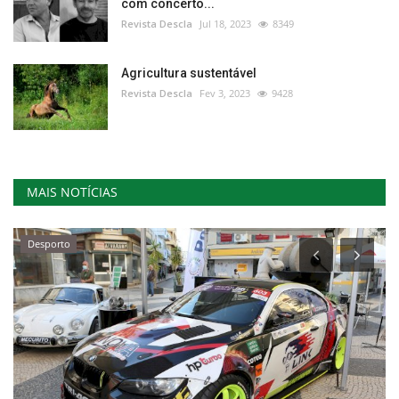
com concerto...
Revista Descla
Jul 18, 2023
8349
Agricultura sustentável
Revista Descla
Fev 3, 2023
9428
MAIS NOTÍCIAS
Desporto