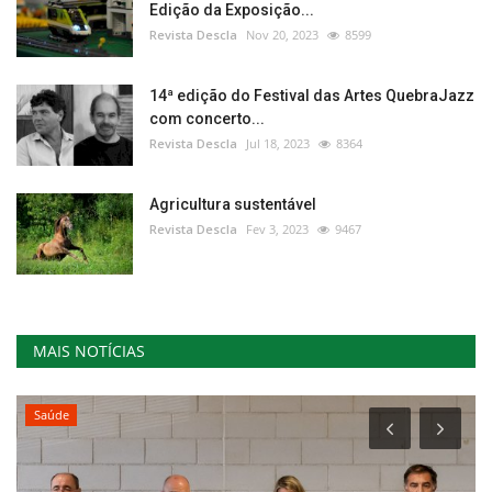
Edição da Exposição...
Revista Descla
Nov 20, 2023
8599
14ª edição do Festival das Artes QuebraJazz
com concerto...
Revista Descla
Jul 18, 2023
8364
Agricultura sustentável
Revista Descla
Fev 3, 2023
9467
MAIS NOTÍCIAS
Saúde