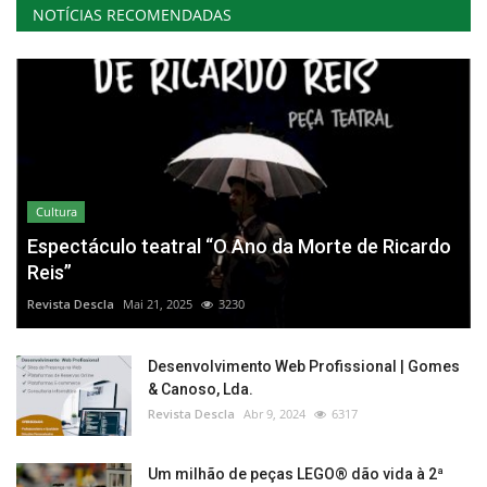
NOTÍCIAS RECOMENDADAS
Cultura
Espectáculo teatral “O Ano da Morte de Ricardo
Reis”
Revista Descla
Mai 21, 2025
3230
Desenvolvimento Web Profissional | Gomes
& Canoso, Lda.
Revista Descla
Abr 9, 2024
6317
Um milhão de peças LEGO® dão vida à 2ª