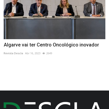
Algarve vai ter Centro Oncológico inovador
V
P
Revista Descla
Abr 16, 2023
2649
Re