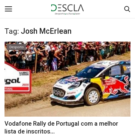
Tag:
Josh McErlean
Login
Registar
Desporto
Home
...by Descla
Desporto
Contactos
Sobre Nós
Vodafone Rally de Portugal com a melhor
Educação
lista de inscritos...