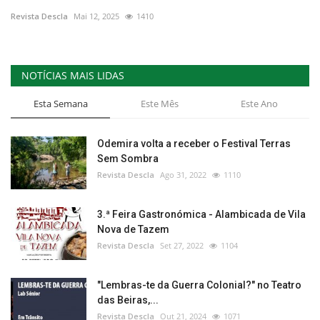
Revista Descla
Mai 12, 2025
1410
Estatuto Editorial
Saúde
NOTÍCIAS MAIS LIDAS
Ficha técnica
Esta Semana
Este Mês
Este Ano
Cultura
Odemira volta a receber o Festival Terras
Sem Sombra
Lazer
Revista Descla
Ago 31, 2022
1110
Ambiente
3.ª Feira Gastronómica - Alambicada de Vila
Nova de Tazem
Revista Descla
Set 27, 2022
1104
"Lembras-te da Guerra Colonial?" no Teatro
das Beiras,...
Revista Descla
Out 21, 2024
1071