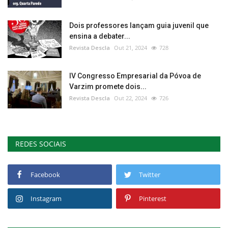
Dois professores lançam guia juvenil que
ensina a debater...
Revista Descla
Out 21, 2024
728
IV Congresso Empresarial da Póvoa de
Varzim promete dois...
Revista Descla
Out 22, 2024
726
REDES SOCIAIS
Facebook
Twitter
Instagram
Pinterest