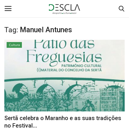
Tag:
Manuel Antunes
Login
Registar
Cultura
Home
...by Descla
Desporto
Contactos
Sobre Nós
Sertã celebra o Maranho e as suas tradições
Educação
no Festival...