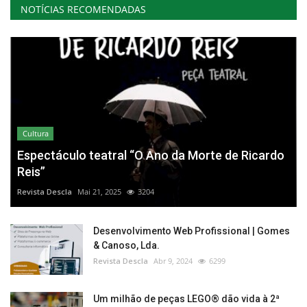
NOTÍCIAS RECOMENDADAS
Cultura
Espectáculo teatral “O Ano da Morte de Ricardo
Reis”
Revista Descla
Mai 21, 2025
3204
Desenvolvimento Web Profissional | Gomes
& Canoso, Lda.
Revista Descla
Abr 9, 2024
6299
Um milhão de peças LEGO® dão vida à 2ª