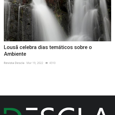
Lousã celebra dias temáticos sobre o
C
Ambiente
L
Revista Descla
Mar 19, 2022
4310
Re