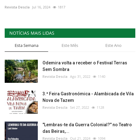
Revista Descla
Jul 16, 2024
1817
Estatuto Editorial
Saúde
NOTÍCIAS MAIS LIDAS
Ficha técnica
Esta Semana
Este Mês
Este Ano
Cultura
Odemira volta a receber o Festival Terras
Sem Sombra
Lazer
Revista Descla
Ago 31, 2022
1140
Ambiente
3.ª Feira Gastronómica - Alambicada de Vila
Nova de Tazem
Revista Descla
Set 27, 2022
1128
"Lembras-te da Guerra Colonial?" no Teatro
das Beiras,...
Revista Descla
Out 21, 2024
1094