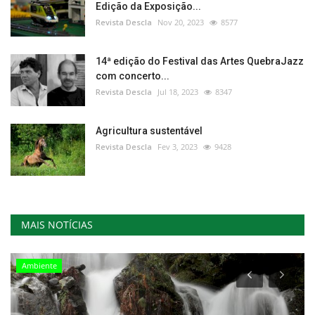
Edição da Exposição...
Revista Descla
Nov 20, 2023
8577
14ª edição do Festival das Artes QuebraJazz
com concerto...
Revista Descla
Jul 18, 2023
8347
Agricultura sustentável
Revista Descla
Fev 3, 2023
9428
MAIS NOTÍCIAS
Ambiente