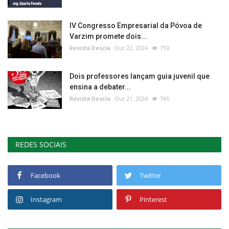
IV Congresso Empresarial da Póvoa de
Varzim promete dois...
Revista Descla
Out 22, 2024
759
Dois professores lançam guia juvenil que
ensina a debater...
Revista Descla
Out 21, 2024
745
REDES SOCIAIS
Facebook
Twitter
Instagram
Pinterest