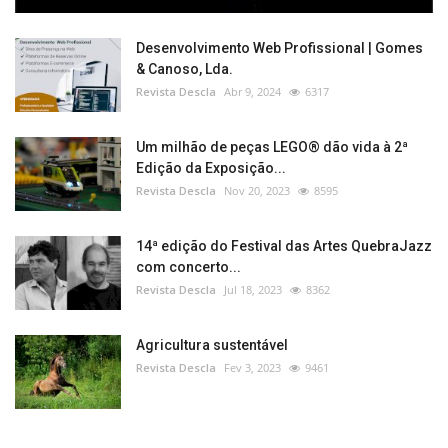
Desenvolvimento Web Profissional | Gomes
& Canoso, Lda.
Revista Descla
Abr 9, 2024
6317
Um milhão de peças LEGO® dão vida à 2ª
Edição da Exposição...
Revista Descla
Nov 20, 2023
8595
14ª edição do Festival das Artes QuebraJazz
com concerto...
Revista Descla
Jul 18, 2023
8362
Agricultura sustentável
Revista Descla
Fev 3, 2023
9461