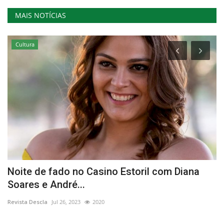
MAIS NOTÍCIAS
Cultura
Noite de fado no Casino Estoril com Diana
C
Soares e André...
J
Revista Descla
Jul 26, 2023
2020
Re