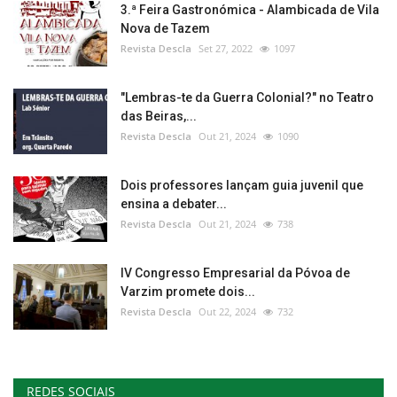
3.ª Feira Gastronómica - Alambicada de Vila
Nova de Tazem
Revista Descla
Set 27, 2022
1097
"Lembras-te da Guerra Colonial?" no Teatro
das Beiras,...
Revista Descla
Out 21, 2024
1090
Dois professores lançam guia juvenil que
ensina a debater...
Revista Descla
Out 21, 2024
738
IV Congresso Empresarial da Póvoa de
Varzim promete dois...
Revista Descla
Out 22, 2024
732
REDES SOCIAIS