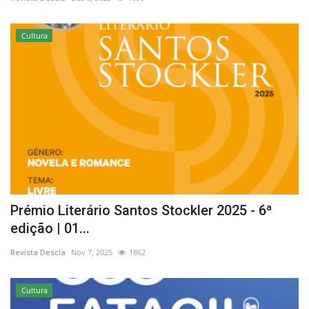
Estatuto Editorial
Cultura
Saúde
Ficha técnica
Cultura
Lazer
Ambiente
Prémio Literário Santos Stockler 2025 - 6ª
edição | 01...
Revista Descla
Nov 7, 2025
1862
Cultura