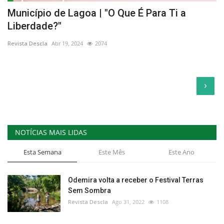
Município de Lagoa | "O Que É Para Ti a
Liberdade?"
Revista Descla
Abr 19, 2024
2074
›
NOTÍCIAS MAIS LIDAS
Esta Semana
Este Mês
Este Ano
Odemira volta a receber o Festival Terras
Sem Sombra
Revista Descla
Ago 31, 2022
1108