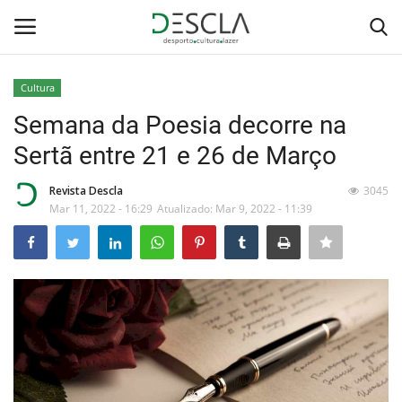
Cultura
Login
Registar
Semana da Poesia decorre na
Sertã entre 21 e 26 de Março
Home
Revista Descla
3045
...by Descla
Mar 11, 2022 - 16:29
Atualizado: Mar 9, 2022 - 11:39
Desporto
Contactos
Sobre Nós
Educação