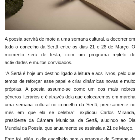
Estatuto Editorial
Saúde
A poesia servirá de mote a uma semana cultural, a decorrer em
Ficha técnica
todo o concelho da Sertã entre os dias 21 e 26 de Março. O
momento será de festa, com um programa repleto de
Cultura
actividades e muitos convidados.
“A Sertã é hoje um destino ligado à leitura e aos livros, pelo que
Lazer
temos de reforçar esse papel e criar dinâmicas novas e muito
próprias. A poesia assume-se como um dos mais nobres
Ambiente
géneros literários e é através dela que colocaremos em marcha
uma semana cultural no concelho da Sertã, precisamente no
mês em que ela se celebra”, explicou Carlos Miranda,
presidente da Câmara Municipal da Sertã, aludindo ao Dia
Mundial da Poesia, que anualmente se assinala a 21 de Março.
Este foi, aliás, o dia escolhido para o arranque da Semana da