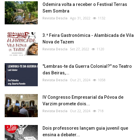
Odemira volta a receber o Festival Terras
Sem Sombra
Revista Descla
Ago 31, 2022
1132
3.ª Feira Gastronómica - Alambicada de Vila
Nova de Tazem
Revista Descla
Set 27, 2022
1120
"Lembras-te da Guerra Colonial?" no Teatro
das Beiras,...
Revista Descla
Out 21, 2024
1058
IV Congresso Empresarial da Póvoa de
Varzim promete dois...
Revista Descla
Out 22, 2024
718
Dois professores lançam guia juvenil que
ensina a debater...