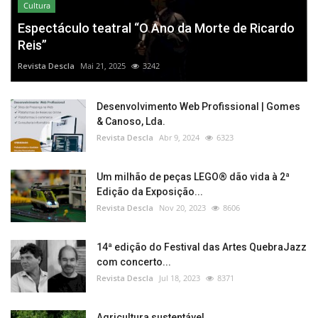
Cultura
Espectáculo teatral “O Ano da Morte de Ricardo
Reis”
Revista Descla
Mai 21, 2025
3242
Desenvolvimento Web Profissional | Gomes
& Canoso, Lda.
Revista Descla
Abr 9, 2024
6323
Um milhão de peças LEGO® dão vida à 2ª
Edição da Exposição...
Revista Descla
Nov 20, 2023
8606
14ª edição do Festival das Artes QuebraJazz
com concerto...
Revista Descla
Jul 18, 2023
8371
Agricultura sustentável