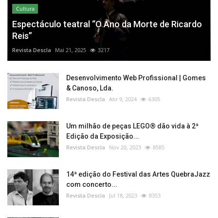
Cultura
Espectáculo teatral “O Ano da Morte de Ricardo
Reis”
Revista Descla
Mai 21, 2025
3217
Desenvolvimento Web Profissional | Gomes
& Canoso, Lda.
Revista Descla
Abr 9, 2024
6305
Um milhão de peças LEGO® dão vida à 2ª
Edição da Exposição...
Revista Descla
Nov 20, 2023
8585
14ª edição do Festival das Artes QuebraJazz
com concerto...
Revista Descla
Jul 18, 2023
8353