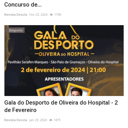
Concurso de...
Estatuto Editorial
Revista Descla
Fev 23, 2024
1790
Saúde
Desporto
Ficha técnica
Cultura
Lazer
Ambiente
Gala do Desporto de Oliveira do Hospital - 2
de Fevereiro
Revista Descla
Jan 29, 2024
1875