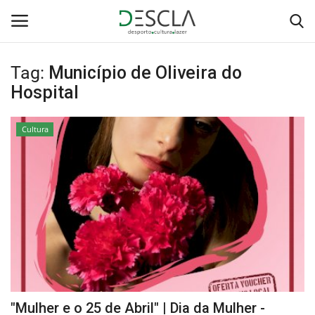
Tag:
Município de Oliveira do
Login
Registar
Hospital
Home
Cultura
...by Descla
Desporto
Contactos
Sobre Nós
Educação
"Mulher e o 25 de Abril" | Dia da Mulher -