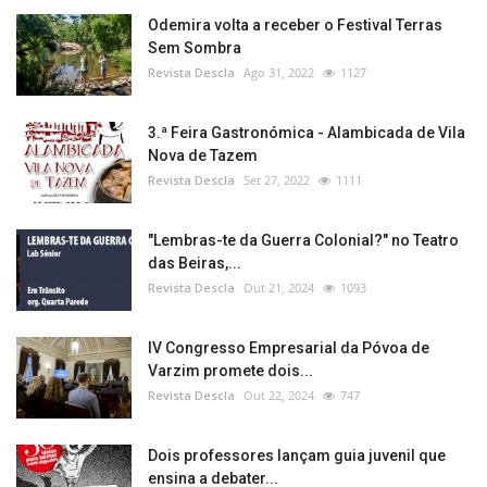
Odemira volta a receber o Festival Terras
Sem Sombra
Revista Descla
Ago 31, 2022
1127
3.ª Feira Gastronómica - Alambicada de Vila
Nova de Tazem
Revista Descla
Set 27, 2022
1111
"Lembras-te da Guerra Colonial?" no Teatro
das Beiras,...
Revista Descla
Out 21, 2024
1093
IV Congresso Empresarial da Póvoa de
Varzim promete dois...
Revista Descla
Out 22, 2024
747
Dois professores lançam guia juvenil que
ensina a debater...