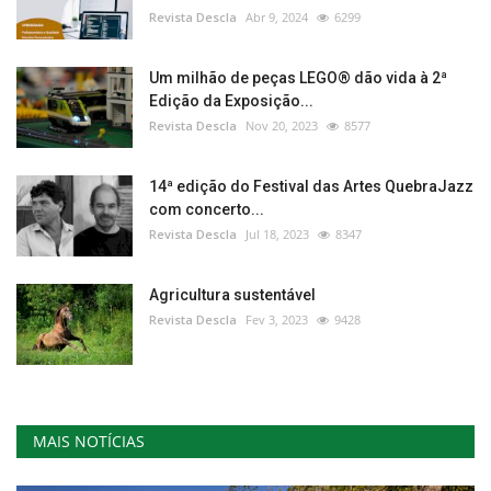
Revista Descla
Abr 9, 2024
6299
Um milhão de peças LEGO® dão vida à 2ª
Edição da Exposição...
Revista Descla
Nov 20, 2023
8577
14ª edição do Festival das Artes QuebraJazz
com concerto...
Revista Descla
Jul 18, 2023
8347
Agricultura sustentável
Revista Descla
Fev 3, 2023
9428
MAIS NOTÍCIAS