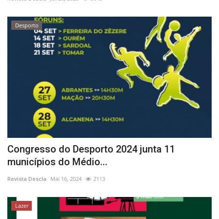
Estatuto Editorial
Desporto
Saúde
Ficha técnica
Cultura
Lazer
Ambiente
Congresso do Desporto 2024 junta 11
municípios do Médio...
Revista Descla
Mai 16, 2024
2113
Lazer