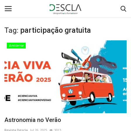
Tag:
participação gratuita
Login
Registar
Ambiente
Home
...by Descla
Desporto
Contactos
Sobre Nós
Astronomia no Verão
Educação
Revista Descla
Jul 26, 2025
3013