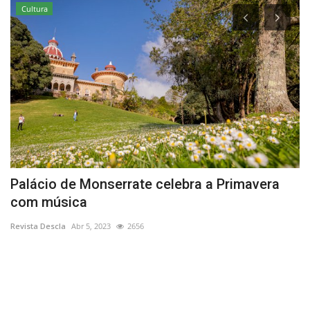
Cultura
Palácio de Monserrate celebra a Primavera
I
com música
Re
Revista Descla
Abr 5, 2023
2656