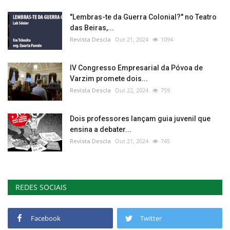
"Lembras-te da Guerra Colonial?" no Teatro
das Beiras,...
Revista Descla
Out 21, 2024
1094
IV Congresso Empresarial da Póvoa de
Varzim promete dois...
Revista Descla
Out 22, 2024
759
Dois professores lançam guia juvenil que
ensina a debater...
Revista Descla
Out 21, 2024
745
REDES SOCIAIS
Facebook
Twitter