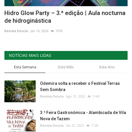
Hidro Glow Party – 3.ª edição | Aula nocturna
de hidroginástica
Revista Descla
Jan 14, 2024
1976
NOTÍCIAS MAIS LIDAS
Esta Semana
Este Mês
Este Ano
Odemira volta a receber o Festival Terras
Sem Sombra
Revista Descla
Ago 31, 2022
1140
3.ª Feira Gastronómica - Alambicada de Vila
Nova de Tazem
Revista Descla
Set 27, 2022
1128