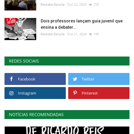
Revista Descla
Out 22, 2024
755
Dois professores lançam guia juvenil que
ensina a debater...
Revista Descla
Out 21, 2024
745
REDES SOCIAIS
Facebook
Twitter
Instagram
Pinterest
NOTÍCIAS RECOMENDADAS