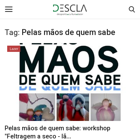
Tag:
Pelas mãos de quem sabe
Login
Registar
Lazer
Home
...by Descla
Desporto
Contactos
Sobre Nós
Pelas mãos de quem sabe: workshop
Educação
"Feltragem a seco - lã...