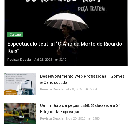
Cultura
Espectáculo teatral “O Ano da Morte de Ricardo
Reis”
Revista Descla
Mai 21, 2025
3210
Desenvolvimento Web Profissional | Gomes
& Canoso, Lda.
Revista Descla
Abr 9, 2024
6304
Um milhão de peças LEGO® dão vida à 2ª
Edição da Exposição...
Revista Descla
Nov 20, 2023
8583