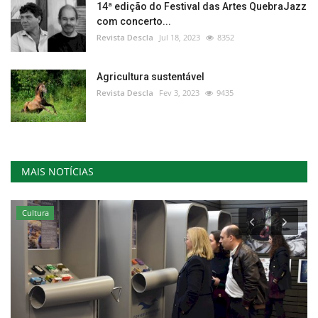
14ª edição do Festival das Artes QuebraJazz
com concerto...
Revista Descla
Jul 18, 2023
8352
Agricultura sustentável
Revista Descla
Fev 3, 2023
9435
MAIS NOTÍCIAS
Cultura