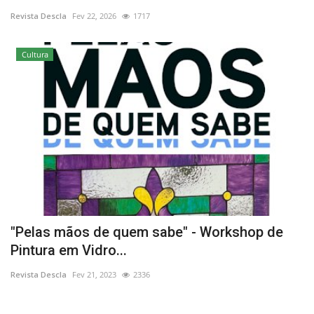
Revista Descla
Fev 22, 2026
1717
Estatuto Editorial
Cultura
Saúde
Ficha técnica
Cultura
Lazer
Ambiente
"Pelas mãos de quem sabe" - Workshop de
Pintura em Vidro...
Revista Descla
Fev 21, 2023
2336