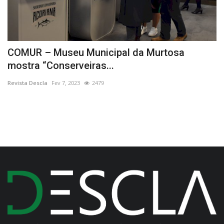
COMUR – Museu Municipal da Murtosa
D
mostra “Conserveiras...
c
Revista Descla
Fev 7, 2023
2479
Re