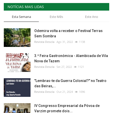
NOTÍCIAS MAIS LIDAS
Esta Semana
Este Mês
Este Ano
Odemira volta a receber o Festival Terras
Sem Sombra
Revista Descla
Ago 31, 2022
1138
3.ª Feira Gastronómica - Alambicada de Vila
Nova de Tazem
Revista Descla
Set 27, 2022
1121
"Lembras-te da Guerra Colonial?" no Teatro
das Beiras,...
Revista Descla
Out 21, 2024
1096
IV Congresso Empresarial da Póvoa de
Varzim promete dois...