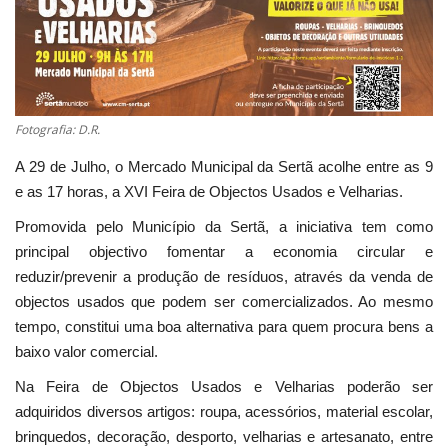
Estatuto Editorial
Saúde
Fotografia: D.R.
Ficha técnica
A 29 de Julho, o Mercado Municipal da Sertã acolhe entre as 9
Cultura
e as 17 horas, a XVI Feira de Objectos Usados e Velharias.
Promovida pelo Município da Sertã, a iniciativa tem como
Lazer
principal objectivo fomentar a economia circular e
reduzir/prevenir a produção de resíduos, através da venda de
Ambiente
objectos usados que podem ser comercializados. Ao mesmo
tempo, constitui uma boa alternativa para quem procura bens a
baixo valor comercial.
Na Feira de Objectos Usados e Velharias poderão ser
adquiridos diversos artigos: roupa, acessórios, material escolar,
brinquedos, decoração, desporto, velharias e artesanato, entre