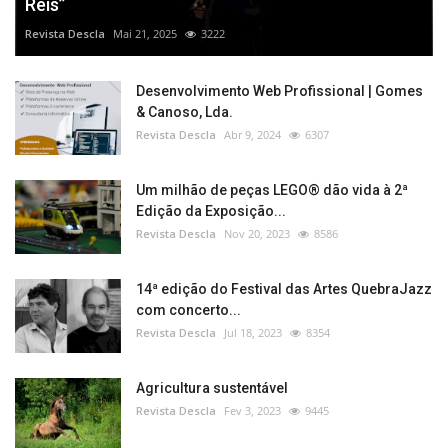
Reis”
Revista Descla
Mai 21, 2025
3222
Desenvolvimento Web Profissional | Gomes
& Canoso, Lda.
Revista Descla
Abr 9, 2024
6307
Um milhão de peças LEGO® dão vida à 2ª
Edição da Exposição...
Revista Descla
Nov 20, 2023
8586
14ª edição do Festival das Artes QuebraJazz
com concerto...
Revista Descla
Jul 18, 2023
8354
Agricultura sustentável
Revista Descla
Fev 3, 2023
9445