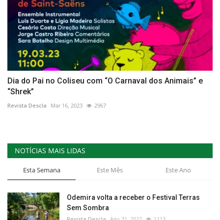
Dia do Pai no Coliseu com “O Carnaval dos Animais” e
“Shrek”
Revista Descla
Mar 16, 2023
2967
NOTÍCIAS MAIS LIDAS
Esta Semana
Este Mês
Este Ano
Odemira volta a receber o Festival Terras
Sem Sombra
Revista Descla
Ago 31, 2022
1113