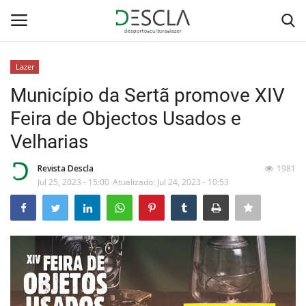
Lazer
Login
Registar
Município da Sertã promove XIV
Feira de Objectos Usados e
Home
Velharias
...by Descla
Revista Descla
1981
Jul 25, 2023 - 15:00
Atualizado: Jul 24, 2023 - 10:53
Desporto
Contactos
Sobre Nós
Educação