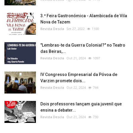
3.ª Feira Gastronómica - Alambicada de Vila
Nova de Tazem
Revista Descla
Set 27, 2022
1100
"Lembras-te da Guerra Colonial?" no Teatro
das Beiras,...
Revista Descla
Out 21, 2024
1097
IV Congresso Empresarial da Póvoa de
Varzim promete dois...
Revista Descla
Out 22, 2024
744
Dois professores lançam guia juvenil que
ensina a debater...
Revista Descla
Out 21, 2024
730