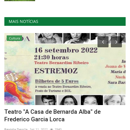
MAIS NOTÍCIAS
Cultura
o
Teatro "A Casa de Bernarda Alba" de
A
Frederico Garcia Lorca
T
Revista Descla
Set 11, 2022
2940
Re