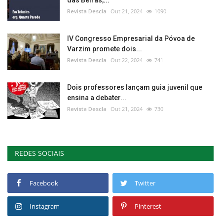
Revista Descla
Out 21, 2024
1090
IV Congresso Empresarial da Póvoa de
Varzim promete dois...
Revista Descla
Out 22, 2024
741
Dois professores lançam guia juvenil que
ensina a debater...
Revista Descla
Out 21, 2024
730
REDES SOCIAIS
Facebook
Twitter
Instagram
Pinterest