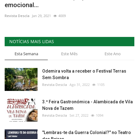
emocional...
Estatuto Editorial
Revista Descla
Jan 29, 2021
4009
Saúde
NOTÍCIAS MAIS LIDAS
Ficha técnica
Esta Semana
Este Mês
Este Ano
Cultura
Odemira volta a receber o Festival Terras
Lazer
Sem Sombra
Revista Descla
Ago 31, 2022
1105
Ambiente
3.ª Feira Gastronómica - Alambicada de Vila
Nova de Tazem
Revista Descla
Set 27, 2022
1094
"Lembras-te da Guerra Colonial?" no Teatro
das Beiras,...