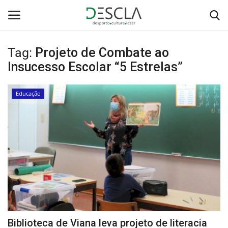
Tag:
Projeto de Combate ao
Login
Registar
Insucesso Escolar “5 Estrelas”
Home
Educação
...by Descla
Desporto
Contactos
Sobre Nós
Educação
Biblioteca de Viana leva projeto de literacia