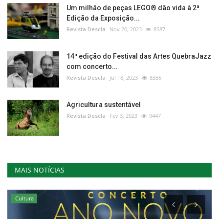
Um milhão de peças LEGO® dão vida à 2ª
Edição da Exposição...
Revista Descla
Nov 20, 2023
8587
14ª edição do Festival das Artes QuebraJazz
com concerto...
Revista Descla
Jul 18, 2023
8356
Agricultura sustentável
Revista Descla
Fev 3, 2023
9447
MAIS NOTÍCIAS
Cultura