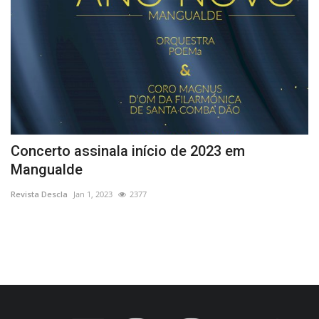
Concerto assinala início de 2023 em
“
Mangualde
S
Revista Descla
Jan 1, 2023
2377
Re