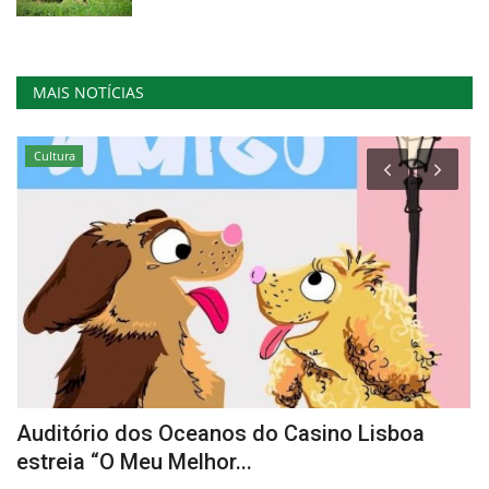
MAIS NOTÍCIAS
Cultura
Auditório dos Oceanos do Casino Lisboa
V
estreia “O Meu Melhor...
Re