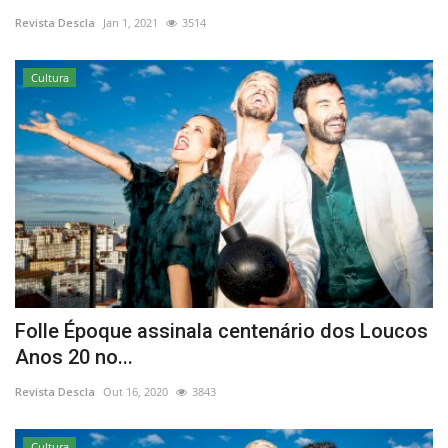
Revista Descla
Jan 1, 2021
3514
Estatuto Editorial
Cultura
Saúde
Ficha técnica
Cultura
Lazer
Ambiente
Folle Époque assinala centenário dos Loucos
Anos 20 no...
Revista Descla
Out 16, 2020
3843
Cultura