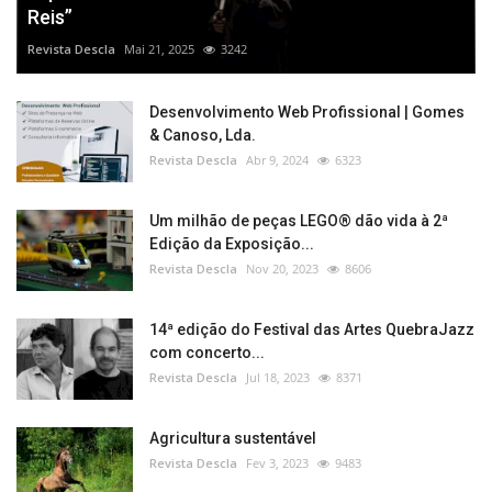
Reis”
Revista Descla
Mai 21, 2025
3242
Desenvolvimento Web Profissional | Gomes
& Canoso, Lda.
Revista Descla
Abr 9, 2024
6323
Um milhão de peças LEGO® dão vida à 2ª
Edição da Exposição...
Revista Descla
Nov 20, 2023
8606
14ª edição do Festival das Artes QuebraJazz
com concerto...
Revista Descla
Jul 18, 2023
8371
Agricultura sustentável
Revista Descla
Fev 3, 2023
9483