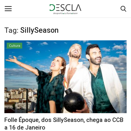
Tag:
SillySeason
Login
Registar
Cultura
Home
...by Descla
Desporto
Contactos
Sobre Nós
Folle Époque, dos SillySeason, chega ao CCB
Educação
a 16 de Janeiro