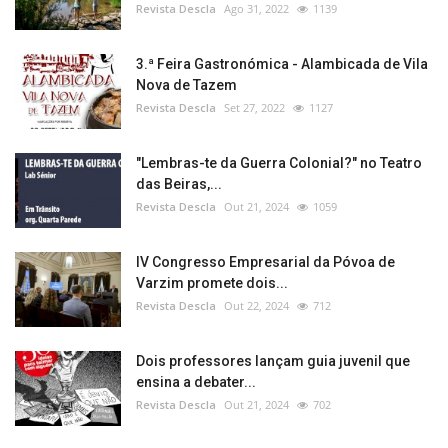
Revista Descla
Ago 31, 2022
1139
3.ª Feira Gastronómica - Alambicada de Vila
Nova de Tazem
Revista Descla
Set 27, 2022
1127
"Lembras-te da Guerra Colonial?" no Teatro
das Beiras,...
Revista Descla
Out 21, 2024
1059
IV Congresso Empresarial da Póvoa de
Varzim promete dois...
Revista Descla
Out 22, 2024
712
Dois professores lançam guia juvenil que
ensina a debater...
Revista Descla
Out 21, 2024
702