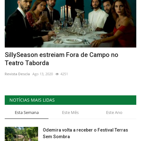
SillySeason estreiam Fora de Campo no
Teatro Taborda
Revista Descla
Ago 13, 2020
4251
NOTÍCIAS MAIS LIDAS
Esta Semana
Este Mês
Este Ano
Odemira volta a receber o Festival Terras
Sem Sombra