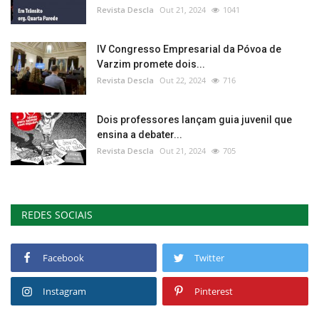
Revista Descla
Out 21, 2024
1041
IV Congresso Empresarial da Póvoa de
Varzim promete dois...
Revista Descla
Out 22, 2024
716
Dois professores lançam guia juvenil que
ensina a debater...
Revista Descla
Out 21, 2024
705
REDES SOCIAIS
Facebook
Twitter
Instagram
Pinterest