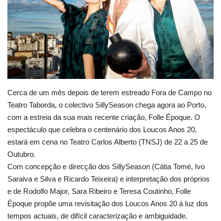
Estatuto Editorial
Saúde
Ficha técnica
Cultura
Cerca de um mês depois de terem estreado Fora de Campo no
Teatro Taborda, o colectivo SillySeason chega agora ao Porto,
Lazer
com a estreia da sua mais recente criação, Folle Époque. O
espectáculo que celebra o centenário dos Loucos Anos 20,
estará em cena no Teatro Carlos Alberto (TNSJ) de 22 a 25 de
Ambiente
Outubro.
Com concepção e direcção dos SillySeason (Cátia Tomé, Ivo
Saraiva e Silva e Ricardo Teixeira) e interpretação dos próprios
e de Rodolfo Major, Sara Ribeiro e Teresa Coutinho, Folle
Époque propõe uma revisitação dos Loucos Anos 20 à luz dos
tempos actuais, de difícil caracterização e ambiguidade.