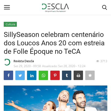
Cultura
Login
Registar
SillySeason celebram centenário
dos Loucos Anos 20 com estreia
Home
de Folle Époque no TeCA
...by Descla
Revista Descla
3713
Set 29, 2020 - 09:58
Atualizado: Set 28, 2020 - 12:24
Desporto
Contactos
Sobre Nós
Educação