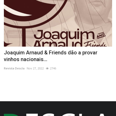
s
Joaquim Arnaud & Friends dão a provar
O
vinhos nacionais...
e
Revista Descla
Nov 27, 2022
2746
Re