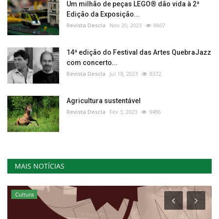
Um milhão de peças LEGO® dão vida à 2ª
Edição da Exposição...
Revista Descla
Nov 20, 2023
8607
14ª edição do Festival das Artes QuebraJazz
com concerto...
Revista Descla
Jul 18, 2023
8372
Agricultura sustentável
Revista Descla
Fev 3, 2023
9486
MAIS NOTÍCIAS
Cultura