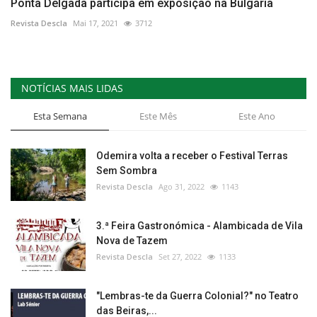
Ponta Delgada participa em exposição na Bulgária
Revista Descla
Mai 17, 2021
3712
NOTÍCIAS MAIS LIDAS
Esta Semana
Este Mês
Este Ano
Odemira volta a receber o Festival Terras
Sem Sombra
Revista Descla
Ago 31, 2022
1143
3.ª Feira Gastronómica - Alambicada de Vila
Nova de Tazem
Revista Descla
Set 27, 2022
1133
"Lembras-te da Guerra Colonial?" no Teatro
das Beiras,...