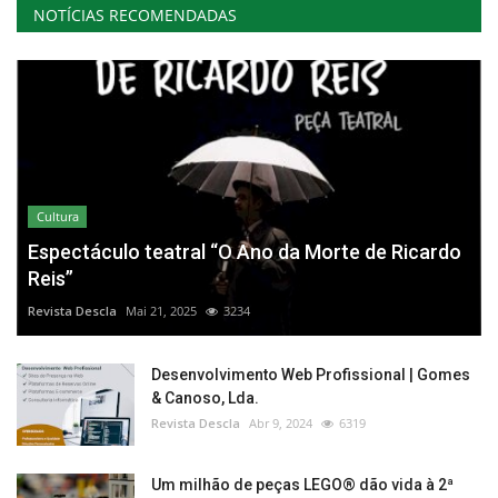
NOTÍCIAS RECOMENDADAS
Cultura
Espectáculo teatral “O Ano da Morte de Ricardo
Reis”
Revista Descla
Mai 21, 2025
3234
Desenvolvimento Web Profissional | Gomes
& Canoso, Lda.
Revista Descla
Abr 9, 2024
6319
Um milhão de peças LEGO® dão vida à 2ª