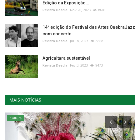
Edição da Exposição...
Revista Descla
Nov 20, 2023
8601
14ª edição do Festival das Artes QuebraJazz
com concerto...
Revista Descla
Jul 18, 2023
8368
Agricultura sustentável
Revista Descla
Fev 3, 2023
9473
MAIS NOTÍCIAS
Cultura