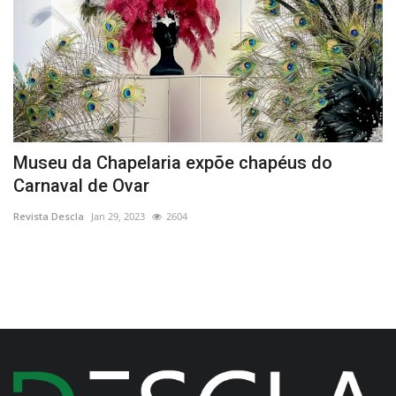
o
Museu da Chapelaria expõe chapéus do
I
Carnaval de Ovar
t
Revista Descla
Jan 29, 2023
2604
Re