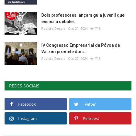
Dois professores lançam guia juvenil que
ensina a debater...
Revista Descla
Out 21, 2024
718
IV Congresso Empresarial da Póvoa de
Varzim promete dois...
Revista Descla
Out 22, 2024
718
REDES SOCIAIS
Facebook
Twitter
Instagram
Pinterest