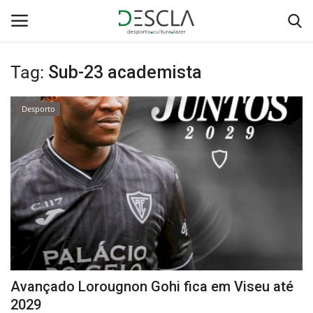
Tag:
Sub-23 academista
Login
Registar
Desporto
Home
...by Descla
Desporto
Contactos
Sobre Nós
Avançado Lorougnon Gohi fica em Viseu até
Educação
2029