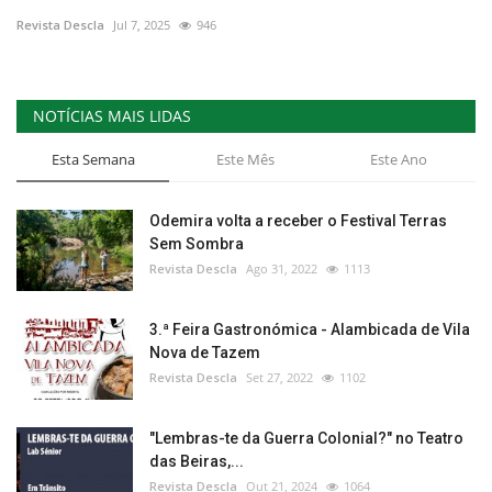
Revista Descla
Jul 7, 2025
946
Estatuto Editorial
Saúde
NOTÍCIAS MAIS LIDAS
Ficha técnica
Esta Semana
Este Mês
Este Ano
Cultura
Odemira volta a receber o Festival Terras
Sem Sombra
Lazer
Revista Descla
Ago 31, 2022
1113
Ambiente
3.ª Feira Gastronómica - Alambicada de Vila
Nova de Tazem
Revista Descla
Set 27, 2022
1102
"Lembras-te da Guerra Colonial?" no Teatro
das Beiras,...
Revista Descla
Out 21, 2024
1064