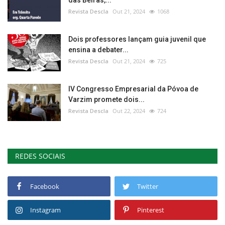
das Beiras,...
Revista Descla
Out 21, 2024
1068
Dois professores lançam guia juvenil que
ensina a debater...
Revista Descla
Out 21, 2024
725
IV Congresso Empresarial da Póvoa de
Varzim promete dois...
Revista Descla
Out 22, 2024
724
REDES SOCIAIS
Facebook
Twitter
Instagram
Pinterest