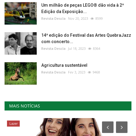
Um milhão de peças LEGO® dão vida à 2ª
Edição da Exposição...
Revista Descla
Nov 20, 2023
8599
14ª edição do Festival das Artes QuebraJazz
com concerto...
Revista Descla
Jul 18, 2023
8364
Agricultura sustentável
Revista Descla
Fev 3, 2023
9468
MAIS NOTÍCIAS
Lazer