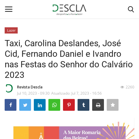
Lazer
Login
Registar
Taxi, Carolina Deslandes, José
Cid, Fernando Daniel e Ivandro
Home
nas Festas do Senhor do Calvário
...by Descla
2023
Desporto
Revista Descla
2260
Jul 10, 2023 - 09:30
Atualizado: Jul 7, 2023 - 16:56
Contactos
Sobre Nós
Educação