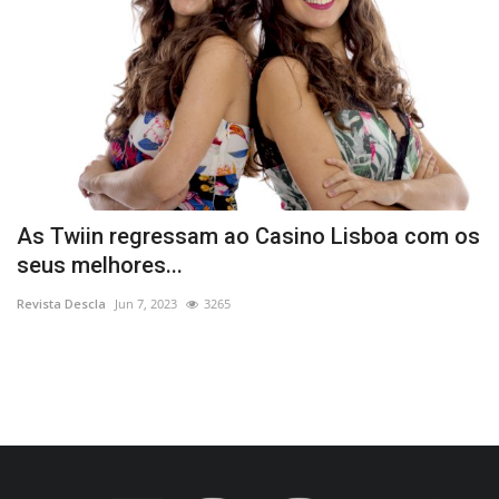
As Twiin regressam ao Casino Lisboa com os
M
seus melhores...
A
Revista Descla
Jun 7, 2023
3265
Re