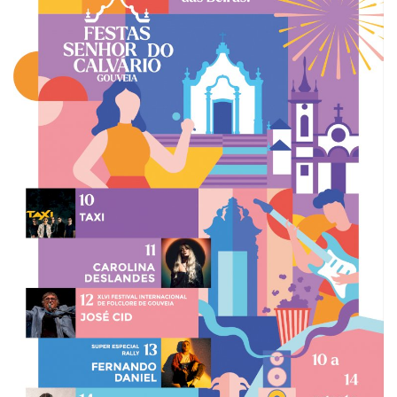
Estatuto Editorial
Saúde
Ficha técnica
Cultura
Lazer
Ambiente