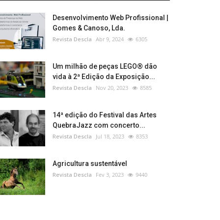
Desenvolvimento Web Profissional |
Gomes & Canoso, Lda.
Revista Descla
Abr 9, 2024
6305
Um milhão de peças LEGO® dão
vida à 2ª Edição da Exposição...
Revista Descla
Nov 20, 2023
8585
14ª edição do Festival das Artes
QuebraJazz com concerto...
Revista Descla
Jul 18, 2023
8353
Agricultura sustentável
Revista Descla
Fev 3, 2023
9440