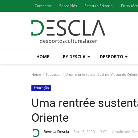
Contactos
Sobre Nós
Estatuto Editorial
Ficha téc
HOME
...BY DESCLA
DESPORTO
Home
Educação
Uma rentrée sustentável no Museu do Orient
Educação
Uma rentrée susten
Oriente
Revista Descla
Set 13, 2020 - 13:00
Atualizado: Set