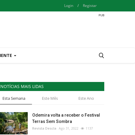
Login
/
Registar
IENTE
NOTÍCIAS MAIS LIDAS
Esta Semana
Este Mês
Este Ano
Odemira volta a receber o Festival
Terras Sem Sombra
Revista Descla
Ago 31, 2022
1137