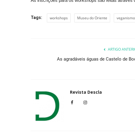
As inscrições para os workshops são feitas através 
Tags:
workshops
Museu do Oriente
veganismo
Lazer
ARTIGO ANTERI
As agradáveis águas de Castelo de Bo
“Lords of the Sound” propõe “
Revista Descla
dos Anéis”
Revista Descla
Mar 4, 2024
1658