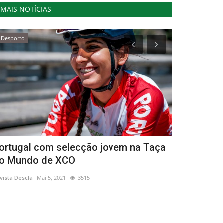
MAIS NOTÍCIAS
Desporto
Lazer
ortugal com selecção jovem na Taça
Coro Infant
o Mundo de XCO
aos Coldpl
vista Descla
Mai 5, 2021
3515
Revista Descla
Ju