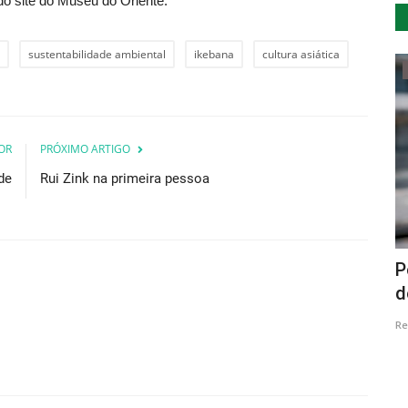
do site do Museu do Oriente.
sustentabilidade ambiental
ikebana
cultura asiática
Cultura
OR
PRÓXIMO ARTIGO
de
Rui Zink na primeira pessoa
O Senhor
Teatro Tim Crouch regressa a Lisboa
P
d
Revista Descla
Out 9, 2022
2883
Re