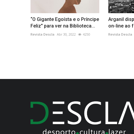
“O Gigante Egoísta e o Príncipe
Arganil dis
Feliz" para ver na Biblioteca...
on-line ao 
Revista Descla
Abr 30, 2022
4250
Revista Descla