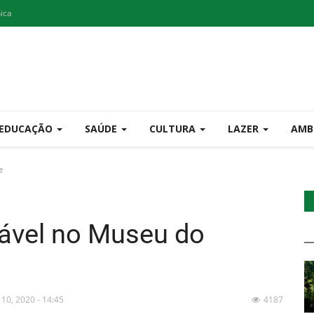
nica
EDUCAÇÃO
SAÚDE
CULTURA
LAZER
AMB
e
tável no Museu do
 10, 2020 - 14:45
4187