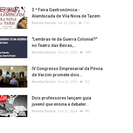
3.ª Feira Gastronómica -
Alambicada de Vila Nova de Tazem
Revista Descla
Set 27, 2022
1121
"Lembras-te da Guerra Colonial?"
no Teatro das Beiras,...
Revista Descla
Out 21, 2024
1097
IV Congresso Empresarial da Póvoa
de Varzim promete dois...
Revista Descla
Out 22, 2024
752
Dois professores lançam guia
juvenil que ensina a debater...
Revista Descla
Out 21, 2024
742