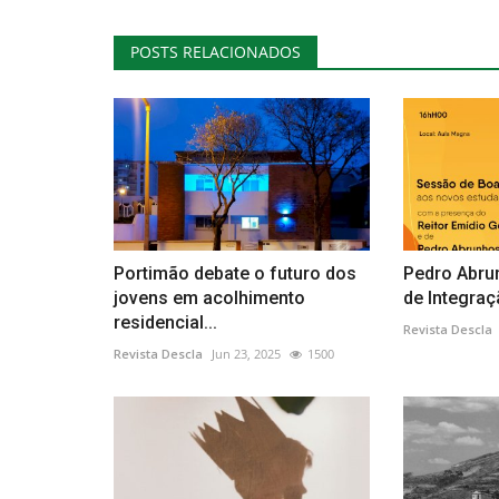
POSTS RELACIONADOS
Portimão debate o futuro dos
Pedro Abru
jovens em acolhimento
de Integra
residencial...
Revista Descla
Revista Descla
Jun 23, 2025
1500