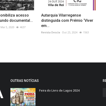
ponibiliza acesso
Autarquia Vilarregense
fundo documental...
distinguida com Prémio ‘Viver
em...
Mai 5, 2020
4637
Revista Descla
Out 23, 2024
1563
OUTRAS NOTÍCIAS
R
Feira do Livro de Lagos 2024