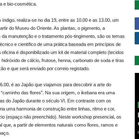
a e bio-cosmética.
 índigo, realiza-se no dia 19, entre as 10.00 e as 13.00, um
tir do Museu do Oriente. As plantas, o pigmento, a
os da manutenção e o tratamento pós-tingimento, são os temas
técnico e científico de uma prática baseada em princípios de
oficina é disponibilizado um kit de material completo (tecidos
hidróxido de cálcio, frutose, henna, carbonato de soda e tiras
ão e que será enviado por correio registado.
16.00, é ao Japão que viajamos para descobrir a arte do
 “caminho das flores”. Na sua origem, o ikebana era uma
stas do Japão durante o século VI. Em contraste com os
 cria uma harmonia de construção entre linhas, ritmo e cor,
azio (espaço não preenchido). Neste workshop presencial, os
al que, a partir de elementos naturais como flores, ramos e
paço.