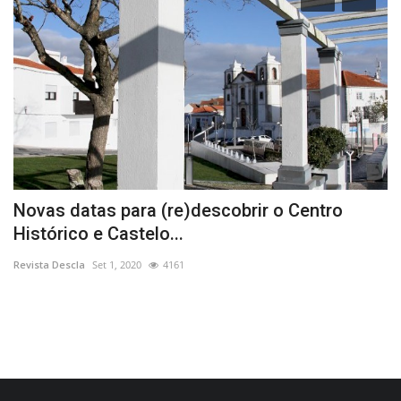
Novas datas para (re)descobrir o Centro
C
Histórico e Castelo...
e
Revista Descla
Set 1, 2020
4161
Re