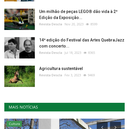
Um milhão de peças LEGO® dão vida à 2ª
Edição da Exposição...
Revista Descla
Nov 20, 2023
8599
14ª edição do Festival das Artes QuebraJazz
com concerto...
Revista Descla
Jul 18, 2023
8365
Agricultura sustentável
Revista Descla
Fev 3, 2023
9469
MAIS NOTÍCIAS
Cultura