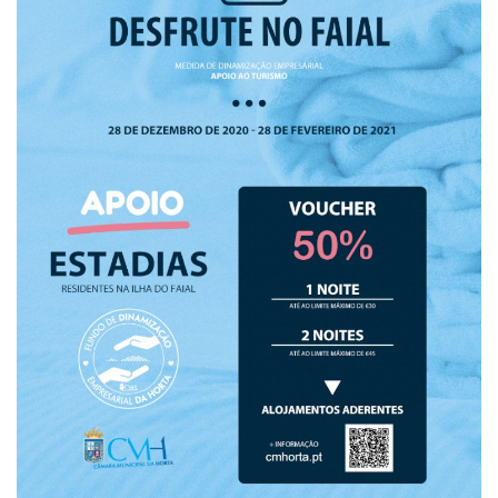
Estatuto Editorial
Saúde
Ficha técnica
Cultura
Lazer
Ambiente