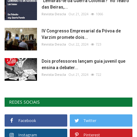
"Lembras-te da Guerra Colonial?" no Teatro
das Beiras,...
Revista Descla
Out 21, 2024
1066
IV Congresso Empresarial da Póvoa de
Varzim promete dois...
Revista Descla
Out 22, 2024
723
Dois professores lançam guia juvenil que
ensina a debater...
Revista Descla
Out 21, 2024
722
REDES SOCIAIS
Facebook
Twitter
Instagram
Pinterest