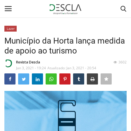
Lazer
Login
Registar
Município da Horta lança medida
de apoio ao turismo
Home
Revista Descla
3602
...by Descla
Jan 3, 2021 - 19:24
Atualizado: Jan 3, 2021 - 20:54
Desporto
Contactos
Sobre Nós
Educação