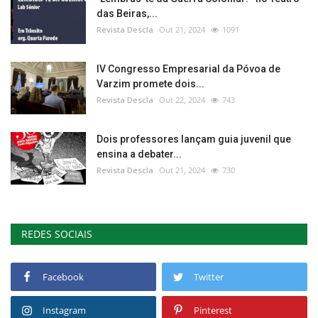
das Beiras,...
Revista Descla
Out 21, 2024
1091
IV Congresso Empresarial da Póvoa de
Varzim promete dois...
Revista Descla
Out 22, 2024
743
Dois professores lançam guia juvenil que
ensina a debater...
Revista Descla
Out 21, 2024
730
REDES SOCIAIS
Facebook
Twitter
Instagram
Pinterest