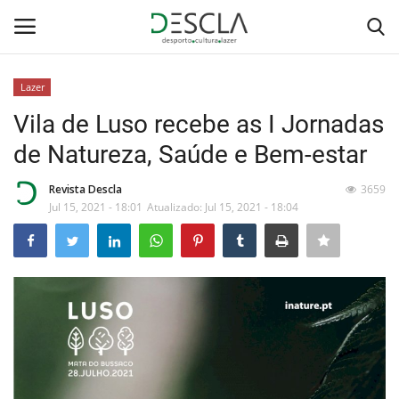
Lazer
Login
Registar
Vila de Luso recebe as I Jornadas
de Natureza, Saúde e Bem-estar
Home
Revista Descla
3659
...by Descla
Jul 15, 2021 - 18:01
Atualizado: Jul 15, 2021 - 18:04
Desporto
Contactos
Sobre Nós
Educação