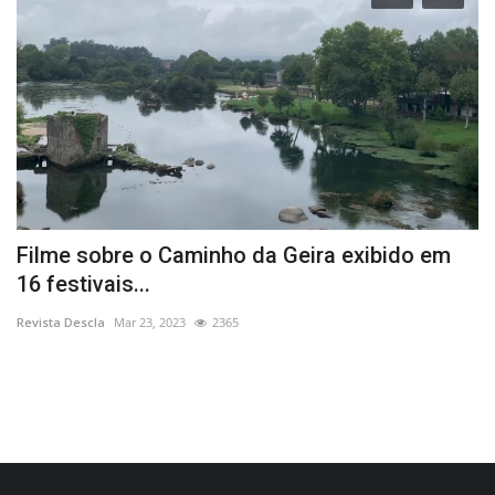
Filme sobre o Caminho da Geira exibido em
L
16 festivais...
e
Revista Descla
Mar 23, 2023
2365
Re