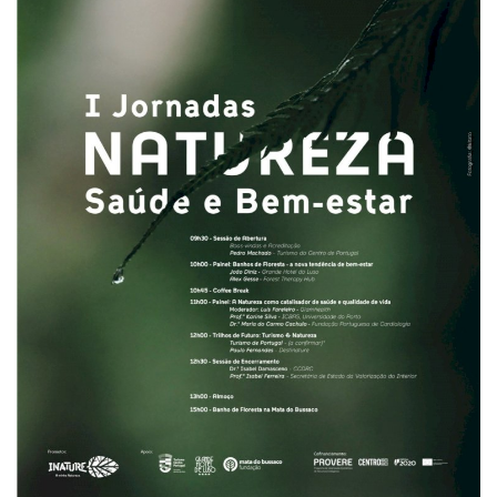
Estatuto Editorial
Saúde
Ficha técnica
Cultura
Lazer
Ambiente