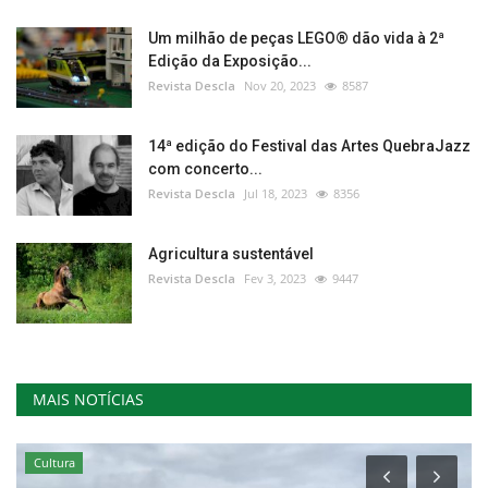
Um milhão de peças LEGO® dão vida à 2ª
Edição da Exposição...
Revista Descla
Nov 20, 2023
8587
14ª edição do Festival das Artes QuebraJazz
com concerto...
Revista Descla
Jul 18, 2023
8356
Agricultura sustentável
Revista Descla
Fev 3, 2023
9447
MAIS NOTÍCIAS
Cultura