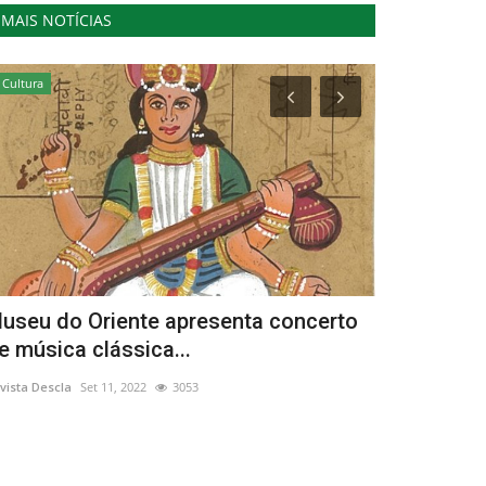
MAIS NOTÍCIAS
Cultura
Ambiente
useu do Oriente apresenta concerto
Neste Nata
e música clássica...
semear o f
vista Descla
Set 11, 2022
3053
Revista Descla
De