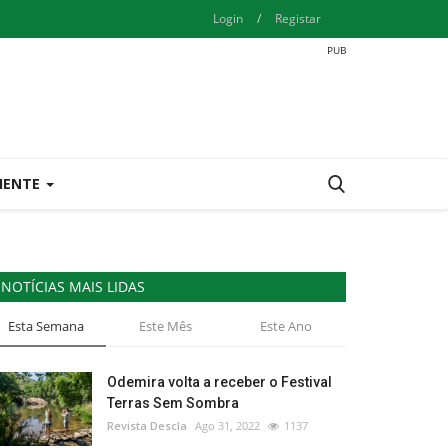
Login
/
Registar
IENTE
NOTÍCIAS MAIS LIDAS
Esta Semana
Este Mês
Este Ano
Odemira volta a receber o Festival
Terras Sem Sombra
Revista Descla
Ago 31, 2022
1137