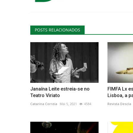
POSTS RELACIONADOS
Janaína Leite estreia-se no
FIMFA Lx es
Teatro Viriato
Lisboa, a p
Catarina Correia
Mai 5, 2021
4584
Revista Descla