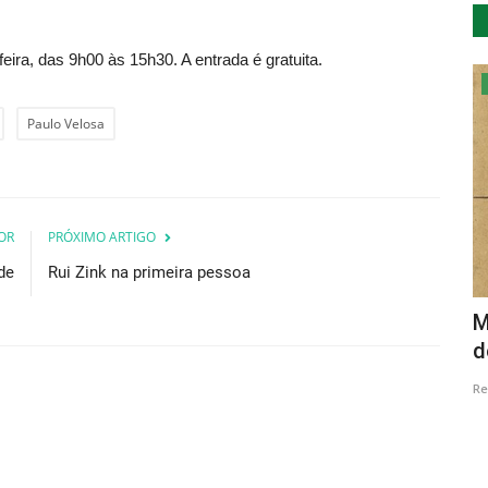
eira, das 9h00 às 15h30. A entrada é gratuita.
Lazer
Paulo Velosa
OR
PRÓXIMO ARTIGO
de
Rui Zink na primeira pessoa
o Havai
Mostra de Doçaria de Alcáçovas
M
promete adoçar a boca aos...
d
Revista Descla
Nov 24, 2022
2876
Re