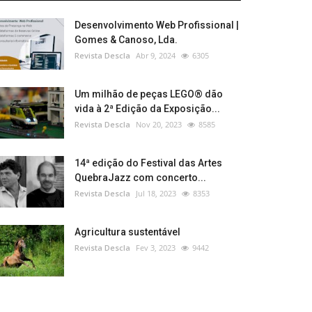
Desenvolvimento Web Profissional |
Gomes & Canoso, Lda.
Revista Descla
Abr 9, 2024
6305
Um milhão de peças LEGO® dão
vida à 2ª Edição da Exposição...
Revista Descla
Nov 20, 2023
8585
14ª edição do Festival das Artes
QuebraJazz com concerto...
Revista Descla
Jul 18, 2023
8353
Agricultura sustentável
Revista Descla
Fev 3, 2023
9442