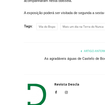
acompanharam nesta odisseia.
A exposição poderá ser visitada de segunda a sexta-f
Desporto
Tags:
Vila do Bispo
Mais um dia na Terra do Nunca
ARTIGO ANTERI
As agradáveis águas de Castelo de Bo
Teresa Bonvalot despede-se d
com 17.º posto
Revista Descla
Fev 17, 2023
2487
Revista Descla