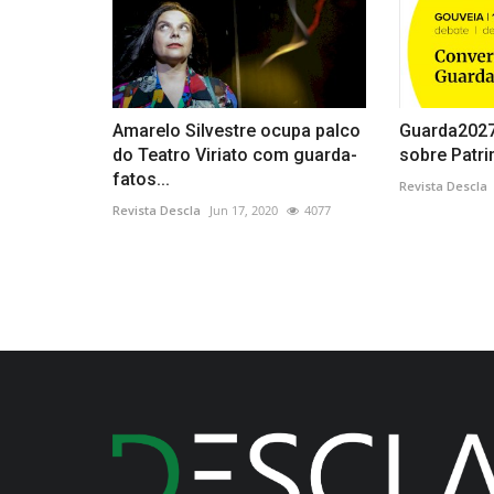
Amarelo Silvestre ocupa palco
Guarda2027
do Teatro Viriato com guarda-
sobre Patrim
fatos...
Revista Descla
Revista Descla
Jun 17, 2020
4077