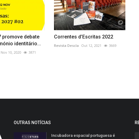
 promove debate
Correntes d’Escritas 2022
ónio identitário...
Revista Descla
Out 12, 2021
3669
Nov 10, 2020
3871
OUTRAS NOTÍCIAS
R
Incubadora espacial portuguesa é