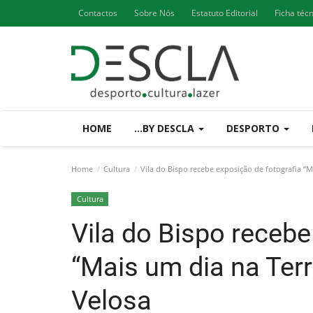
Contactos
Sobre Nós
Estatuto Editorial
Ficha téc
HOME
...BY DESCLA
DESPORTO
Home
Cultura
Vila do Bispo recebe exposição de fotografia “
Cultura
Vila do Bispo recebe
“Mais um dia na Ter
Velosa