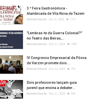
3.ª Feira Gastronómica -
Alambicada de Vila Nova de Tazem
Revista Descla
Set 27, 2022
1121
"Lembras-te da Guerra Colonial?"
no Teatro das Beiras,...
Revista Descla
Out 21, 2024
1097
IV Congresso Empresarial da Póvoa
de Varzim promete dois...
Revista Descla
Out 22, 2024
752
Dois professores lançam guia
juvenil que ensina a debater...
Revista Descla
Out 21, 2024
742