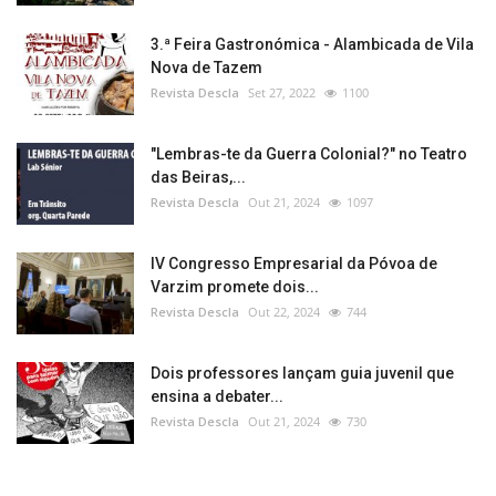
3.ª Feira Gastronómica - Alambicada de Vila
Nova de Tazem
Revista Descla
Set 27, 2022
1100
"Lembras-te da Guerra Colonial?" no Teatro
das Beiras,...
Revista Descla
Out 21, 2024
1097
IV Congresso Empresarial da Póvoa de
Varzim promete dois...
Revista Descla
Out 22, 2024
744
Dois professores lançam guia juvenil que
ensina a debater...
Revista Descla
Out 21, 2024
730