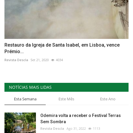
Restauro da Igreja de Santa Isabel, em Lisboa, vence
Prémio...
Revista Descla
Set 21, 2020
4034
NOTÍCIAS MAIS LIDAS
Esta Semana
Este Mês
Este Ano
Odemira volta a receber o Festival Terras
Sem Sombra
Revista Descla
Ago 31, 2022
1113