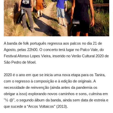
Estatuto Editorial
Saúde
Ficha técnica
A banda de folk português regressa aos palcos no dia 21 de
Cultura
Agosto, pelas 22h00. O concerto terá lugar no Palco Vale, do
Festival Afonso Lopes Vieira, inserido no Verão Cultural 2020 de
Lazer
São Pedro de Moel.
Ambiente
2020 é o ano em que se inicia uma nova etapa para os Tanira,
com o regresso à composição e à edição de originais. A
necessidade de reinvenção (ainda antes da pandemia os
obrigar a isso) explorando novos caminhos e sons, culmina em
"½ @", o segundo álbum da banda, ainda sem data de estreia e
que sucede a “Arcos Voltaicos” (2013).