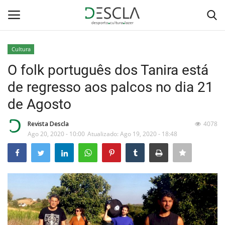
Cultura
Login
Registar
O folk português dos Tanira está
de regresso aos palcos no dia 21
Home
de Agosto
...by Descla
Revista Descla
4078
Ago 20, 2020 - 10:00
Atualizado: Ago 19, 2020 - 18:48
Desporto
Contactos
Sobre Nós
Educação