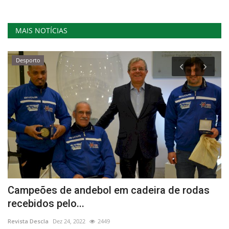
MAIS NOTÍCIAS
Desporto
Campeões de andebol em cadeira de rodas
C
recebidos pelo...
A
Revista Descla
Dez 24, 2022
2449
Re