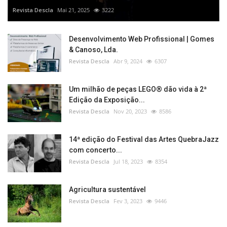
Revista Descla
Mai 21, 2025
3222
Desenvolvimento Web Profissional | Gomes
& Canoso, Lda.
Revista Descla
Abr 9, 2024
6307
Um milhão de peças LEGO® dão vida à 2ª
Edição da Exposição...
Revista Descla
Nov 20, 2023
8586
14ª edição do Festival das Artes QuebraJazz
com concerto...
Revista Descla
Jul 18, 2023
8354
Agricultura sustentável
Revista Descla
Fev 3, 2023
9446