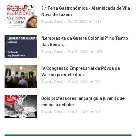
3.ª Feira Gastronómica - Alambicada de Vila
Nova de Tazem
Revista Descla
Set 27, 2022
1111
"Lembras-te da Guerra Colonial?" no Teatro
das Beiras,...
Revista Descla
Out 21, 2024
1075
IV Congresso Empresarial da Póvoa de
Varzim promete dois...
Revista Descla
Out 22, 2024
729
Dois professores lançam guia juvenil que
ensina a debater...
Revista Descla
Out 21, 2024
728