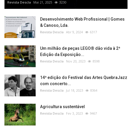
Revista Descla
Mai 21, 2025
3230
Desenvolvimento Web Profissional | Gomes
& Canoso, Lda.
Revista Descla
Abr 9, 2024
6317
Um milhão de peças LEGO® dão vida à 2ª
Edição da Exposição...
Revista Descla
Nov 20, 2023
8598
14ª edição do Festival das Artes QuebraJazz
com concerto...
Revista Descla
Jul 18, 2023
8364
Agricultura sustentável
Revista Descla
Fev 3, 2023
9467