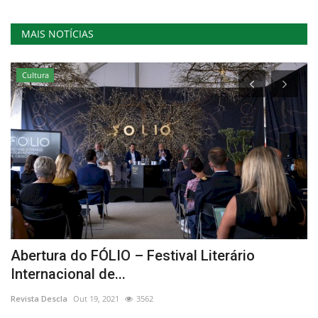
MAIS NOTÍCIAS
Cultura
ao
Abertura do FÓLIO – Festival Literário
"
Internacional de...
f
Revista Descla
Out 19, 2021
3562
Re