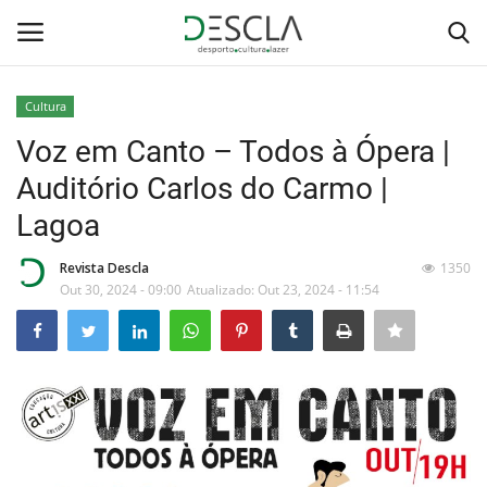
Cultura
Login
Registar
Voz em Canto – Todos à Ópera |
Auditório Carlos do Carmo |
Home
Lagoa
...by Descla
Revista Descla
1350
Out 30, 2024 - 09:00
Atualizado: Out 23, 2024 - 11:54
Desporto
Contactos
Sobre Nós
Educação