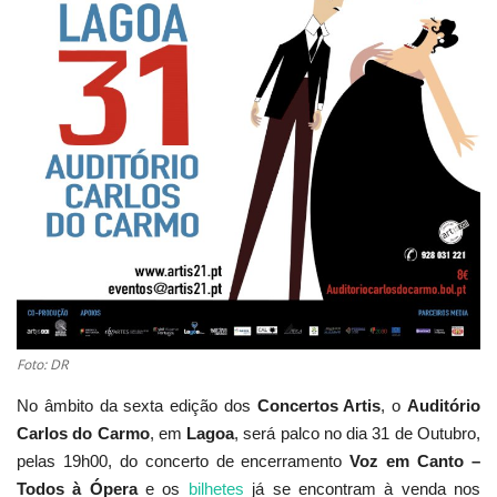
Estatuto Editorial
Saúde
Ficha técnica
Cultura
Lazer
Ambiente
Foto: DR
No âmbito da sexta edição dos
Concertos Artis
, o
Auditório
Carlos do Carmo
, em
Lagoa
, será palco no dia 31 de Outubro,
pelas 19h00, do concerto de encerramento
Voz em Canto –
Todos à Ópera
e os
bilhetes
já se encontram à venda nos