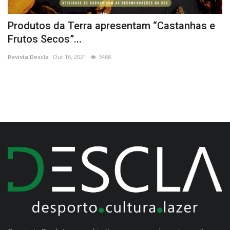
Produtos da Terra apresentam “Castanhas e
P
Frutos Secos”...
o
Revista Descla
Out 16, 2021
3468
Re