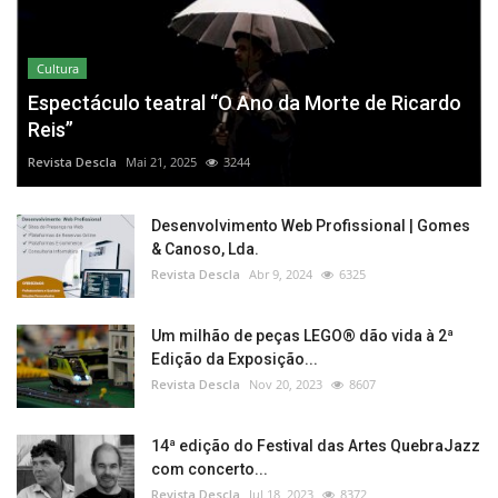
Cultura
Espectáculo teatral “O Ano da Morte de Ricardo
Reis”
Revista Descla
Mai 21, 2025
3244
Desenvolvimento Web Profissional | Gomes
& Canoso, Lda.
Revista Descla
Abr 9, 2024
6325
Um milhão de peças LEGO® dão vida à 2ª
Edição da Exposição...
Revista Descla
Nov 20, 2023
8607
14ª edição do Festival das Artes QuebraJazz
com concerto...
Revista Descla
Jul 18, 2023
8372