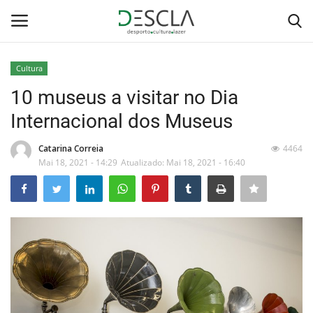
Cultura
Login
Registar
10 museus a visitar no Dia
Internacional dos Museus
Home
Catarina Correia
4464
...by Descla
Mai 18, 2021 - 14:29
Atualizado: Mai 18, 2021 - 16:40
Desporto
Contactos
Sobre Nós
Educação