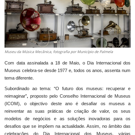
Estatuto Editorial
Saúde
Ficha técnica
Museu da Música Mecânica, fotografia por Município de Palmela
Cultura
Com data assinalada a 18 de Maio, o Dia Internacional dos
Museus celebra-se desde 1977 e, todos os anos, assenta num
Lazer
tema diferente.
Ambiente
Subordinado ao tema: “O futuro dos museus: recuperar e
reimaginar”
,
proposto pelo Conselho Internacional de Museus
(ICOM), o objectivo deste ano é desafiar os museus a
reinventar as suas práticas de criação de valor, os seus
modelos de negócios e as soluções inovadoras para os
desafios que se impõem na actualidade. Assim, no âmbito das
celebrações do Dia Internacional dos Museus, várias