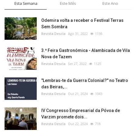
Esta Semana
Este Mês
Este Ano
Odemira volta a receber o Festival Terras
Sem Sombra
Revista Descla
Ago 31, 2022
1136
3.ª Feira Gastronómica - Alambicada de Vila
Nova de Tazem
Revista Descla
Set 27, 2022
1125
"Lembras-te da Guerra Colonial?" no Teatro
das Beiras,...
Revista Descla
Out 21, 2024
1043
IV Congresso Empresarial da Póvoa de
Varzim promete dois...
Revista Descla
Out 22, 2024
718