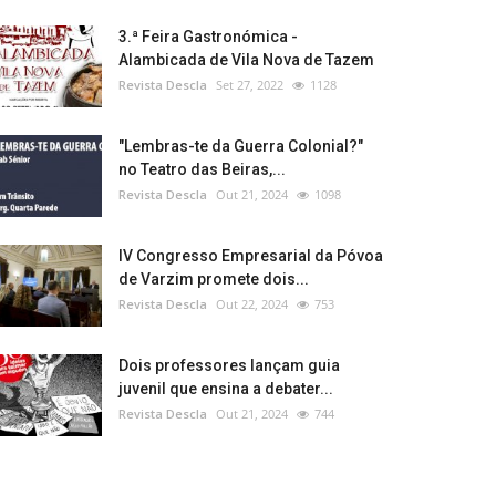
3.ª Feira Gastronómica -
Alambicada de Vila Nova de Tazem
Revista Descla
Set 27, 2022
1128
"Lembras-te da Guerra Colonial?"
no Teatro das Beiras,...
Revista Descla
Out 21, 2024
1098
IV Congresso Empresarial da Póvoa
de Varzim promete dois...
Revista Descla
Out 22, 2024
753
Dois professores lançam guia
juvenil que ensina a debater...
Revista Descla
Out 21, 2024
744