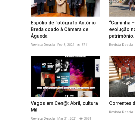
Espólio de fotógrafo António
“Caminha – 
Breda doado à Câmara de
evolução n
Águeda
património..
Revista Descla
Fev 8, 2021
3711
Revista Descla
Vagos em Cen@: Abril, cultura
Correntes d
Mil
Revista Descla
Revista Descla
Mar 31, 2021
3681