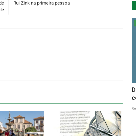
de
Rui Zink na primeira pessoa
de
Cultura
ounge D
O Melhor Filme do Mundo de Turismo é
D
português
c
Revista Descla
Dez 11, 2020
4105
Re