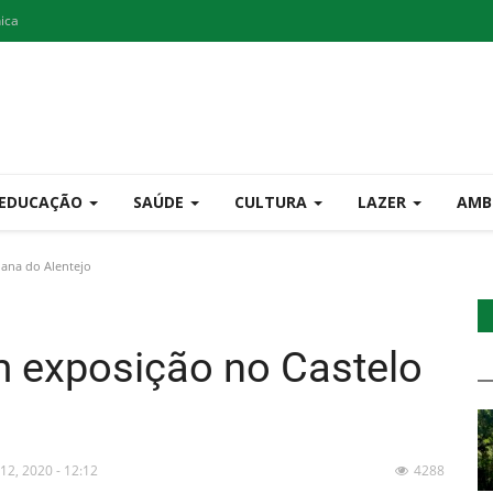
nica
EDUCAÇÃO
SAÚDE
CULTURA
LAZER
AMB
iana do Alentejo
m exposição no Castelo
 12, 2020 - 12:12
4288