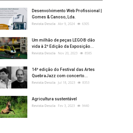
Desenvolvimento Web Profissional |
Gomes & Canoso, Lda.
Revista Descla
Abr 9, 2024
6305
Um milhão de peças LEGO® dão
vida à 2ª Edição da Exposição...
Revista Descla
Nov 20, 2023
8585
14ª edição do Festival das Artes
QuebraJazz com concerto...
Revista Descla
Jul 18, 2023
8353
Agricultura sustentável
Revista Descla
Fev 3, 2023
9440