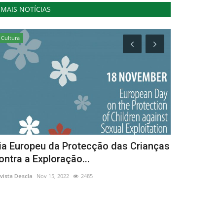
MAIS NOTÍCIAS
Cultura
Cultura
ia Europeu da Protecção das Crianças
Casino Esto
ontra a Exploração...
Setembro e
vista Descla
Nov 15, 2022
2485
Revista Descla
Se