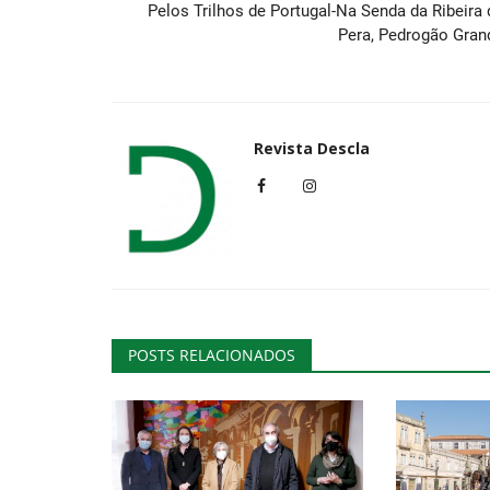
Pelos Trilhos de Portugal-Na Senda da Ribeira 
Pera, Pedrogão Gran
Cultura
Revista Descla
DJ Johnny G em destaque no L
do Casino Estoril
POSTS RELACIONADOS
Revista Descla
Mar 9, 2023
2175