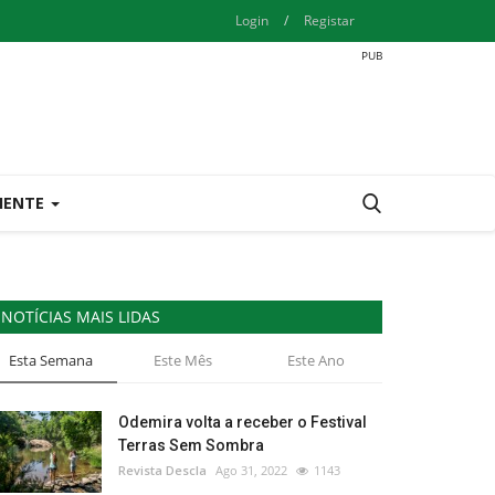
Login
/
Registar
IENTE
NOTÍCIAS MAIS LIDAS
Esta Semana
Este Mês
Este Ano
Odemira volta a receber o Festival
Terras Sem Sombra
Revista Descla
Ago 31, 2022
1143