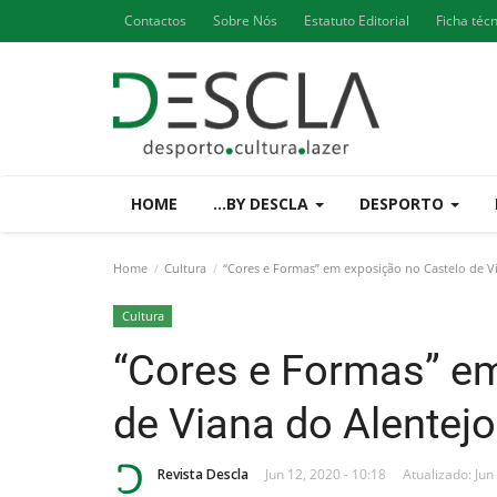
Contactos
Sobre Nós
Estatuto Editorial
Ficha téc
HOME
...BY DESCLA
DESPORTO
Home
Cultura
“Cores e Formas” em exposição no Castelo de V
Cultura
“Cores e Formas” e
de Viana do Alentejo
Revista Descla
Jun 12, 2020 - 10:18
Atualizado: Jun