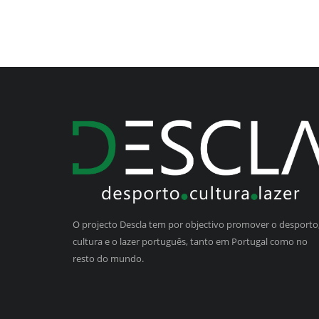
O projecto Descla tem por objectivo promover o desporto,
cultura e o lazer português, tanto em Portugal como no
resto do mundo.