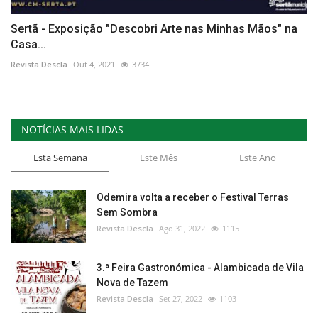
Sertã - Exposição "Descobri Arte nas Minhas Mãos" na
Casa...
Revista Descla
Out 4, 2021
3734
NOTÍCIAS MAIS LIDAS
Esta Semana
Este Mês
Este Ano
Odemira volta a receber o Festival Terras
Sem Sombra
Revista Descla
Ago 31, 2022
1115
3.ª Feira Gastronómica - Alambicada de Vila
Nova de Tazem
Revista Descla
Set 27, 2022
1103