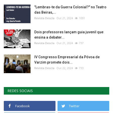
"Lembras-te da Guerra Colonial?" no Teatro
das Beiras,...
Revista Descla
Out 21, 2024
1091
Dois professores lançam guia juvenil que
ensina a debater...
Revista Descla
Out 21, 2024
737
IV Congresso Empresarial da Póvoa de
Varzim promete dois...
Revista Descla
Out 22, 2024
733
REDES SOCIAIS
Facebook
Twitter