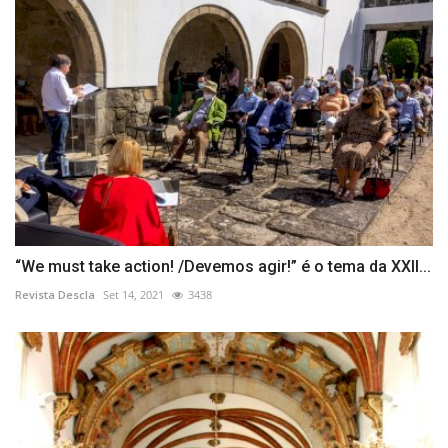
“We must take action! /Devemos agir!” é o tema da XXII...
Revista Descla
Set 14, 2021
3438