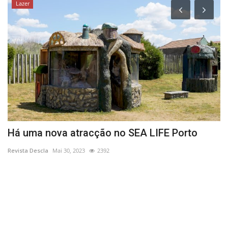
Lazer
Há uma nova atracção no SEA LIFE Porto
M
d
Revista Descla
Mai 30, 2023
2392
Re