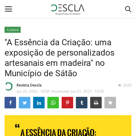
Cultura
Login
Registar
"A Essência da Criação: uma
exposição de personalizados
Home
artesanais em madeira" no
...by Descla
Município de Sátão
Desporto
Revista Descla
2028
Jun 25, 2023 - 10:00
Atualizado: Jun 21, 2023 - 14:20
Contactos
Sobre Nós
Educação