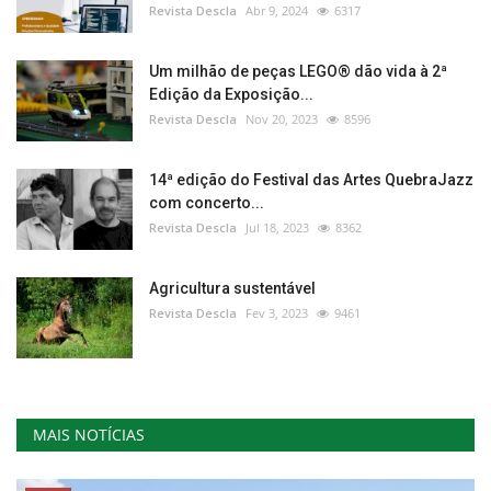
Revista Descla
Abr 9, 2024
6317
Um milhão de peças LEGO® dão vida à 2ª
Edição da Exposição...
Revista Descla
Nov 20, 2023
8596
14ª edição do Festival das Artes QuebraJazz
com concerto...
Revista Descla
Jul 18, 2023
8362
Agricultura sustentável
Revista Descla
Fev 3, 2023
9461
MAIS NOTÍCIAS