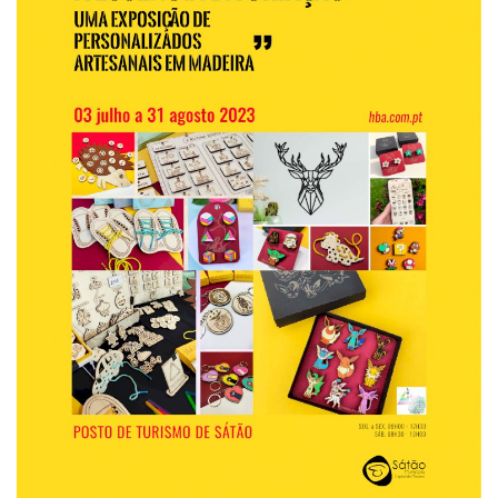
Estatuto Editorial
Saúde
Ficha técnica
Cultura
Lazer
Ambiente